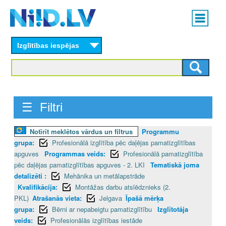
Skip
Main
to
menu
N
main
content
Izglītības iespējas
I
I
D
☰ Filtri
.
L
Notīrīt meklētos vārdus un filtrus
Programmu
grupa:
Profesionālā izglītība pēc daļējas pamatizglītības
V
apguves
Programmas veids:
Profesionālā pamatizglītība
pēc daļējas pamatizglītības apguves - 2. LKI
Tematiskā joma
detalizēti :
Mehānika un metālapstrāde
Kvalifikācija:
Montāžas darbu atslēdznieks (2.
PKL)
Atrašanās vieta:
Jelgava
Īpašā mērķa
grupa:
Bērni ar nepabeigtu pamatizglītību
Izglītotāja
veids:
Profesionālās izglītības iestāde