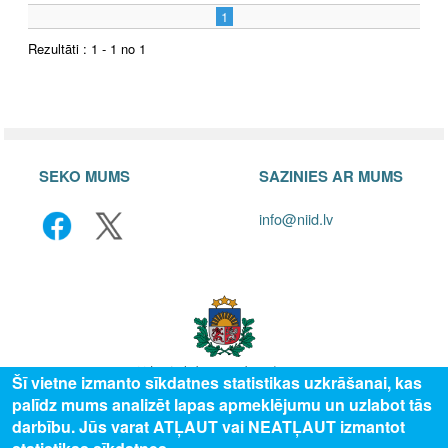
1
Rezultāti : 1 - 1 no 1
SEKO MUMS
SAZINIES AR MUMS
info@niid.lv
Šī vietne izmanto sīkdatnes statistikas uzkrāšanai, kas
palīdz mums analizēt lapas apmeklējumu un uzlabot tās
© 2025 Valsts izglītības attīstības aģentūra, publicētā satura visas tiesības
darbību. Jūs varat ATĻAUT vai NEATĻAUT izmantot
aizsargātas.