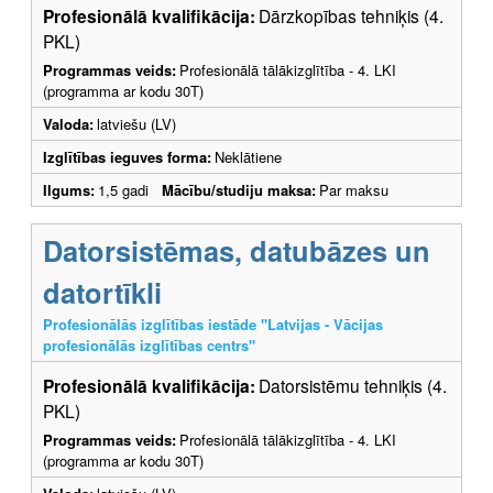
Profesionālā kvalifikācija:
Dārzkopības tehniķis (4.
PKL)
Programmas veids:
Profesionālā tālākizglītība - 4. LKI
(programma ar kodu 30T)
Valoda:
latviešu (LV)
Izglītības ieguves forma:
Neklātiene
Ilgums:
1,5 gadi
Mācību/studiju maksa:
Par maksu
Datorsistēmas, datubāzes un
datortīkli
Profesionālās izglītības iestāde "Latvijas - Vācijas
profesionālās izglītības centrs"
Profesionālā kvalifikācija:
Datorsistēmu tehniķis (4.
PKL)
Programmas veids:
Profesionālā tālākizglītība - 4. LKI
(programma ar kodu 30T)