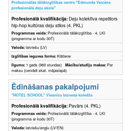
Profesionālās tālākizglītības centrs "Edmunda Veizāna
profesionālā deju skola"
Profesionālā kvalifikācija:
Deju kolektīva repetitors
hip-hop kultūras deju stilos (4. PKL)
Programmas veids:
Profesionālā tālākizglītība - 4. LKI
(programma ar kodu 30T)
Valoda:
latviešu (LV)
Izglītības ieguves forma:
Klātiene
Ilgums:
1 gads (960 stundas)
Mācību/studiju maksa:
Par
maksu (cenrādi skat. mājaslapā)
Ēdināšanas pakalpojumi
"HOTEL SCHOOL" Viesnīcu biznesa koledža
Profesionālā kvalifikācija:
Pavārs (4. PKL)
Programmas veids:
Profesionālā tālākizglītība - 4. LKI
(programma ar kodu 30T)
Valoda:
latviešu/angļu (LV/EN)