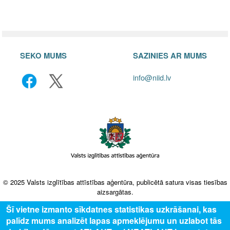
SEKO MUMS
SAZINIES AR MUMS
info@niid.lv
© 2025 Valsts izglītības attīstības aģentūra, publicētā satura visas tiesības
aizsargātas.
Šī vietne izmanto sīkdatnes statistikas uzkrāšanai, kas
palīdz mums analizēt lapas apmeklējumu un uzlabot tās