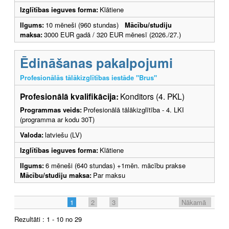
Izglītības ieguves forma:
Klātiene
Ilgums:
10 mēneši (960 stundas)
Mācību/studiju
maksa:
3000 EUR gadā / 320 EUR mēnesī (2026./27.)
Ēdināšanas pakalpojumi
Profesionālās tālākizglītības iestāde "Brus"
Profesionālā kvalifikācija:
Konditors (4. PKL)
Programmas veids:
Profesionālā tālākizglītība - 4. LKI
(programma ar kodu 30T)
Valoda:
latviešu (LV)
Izglītības ieguves forma:
Klātiene
Ilgums:
6 mēneši (640 stundas) +1mēn. mācību prakse
Mācību/studiju maksa:
Par maksu
1
2
3
Nākamā
Rezultāti : 1 - 10 no 29