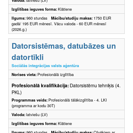
Valoda:
latviešu (LV)
Izglītības ieguves forma:
Klātiene
Ilgums:
960 stundas
Mācību/studiju maksa:
1750 EUR
gadā/ 195 EUR mēnesī. Vācu valoda - 60 EUR mēnesī
(2026.g.)
Datorsistēmas, datubāzes un
datortīkli
Sociālās integrācijas valsts aģentūra
Norises vieta:
Profesionālā izglītība
Profesionālā kvalifikācija:
Datorsistēmu tehniķis (4.
PKL)
Programmas veids:
Profesionālā tālākizglītība - 4. LKI
(programma ar kodu 30T)
Valoda:
latviešu (LV)
Izglītības ieguves forma:
Klātiene
Ilgums:
960 stundas
Mācību/studiju maksa:
Cilvēkiem ar