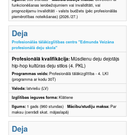
funkcionēšanas ierobežojumiem vai invaliditāti, vai
prognozējamu invaliditāti - valsts budžets (pēc profesionālās
piemērotības noteikšanas) (2026./27.)
Deja
Profesionālās tālākizglītības centrs "Edmunda Veizāna
profesionālā deju skola"
Profesionālā kvalifikācija:
Mūsdienu deju dejotājs
hip-hop kultūras deju stilos (4. PKL)
Programmas veids:
Profesionālā tālākizglītība - 4. LKI
(programma ar kodu 30T)
Valoda:
latviešu (LV)
Izglītības ieguves forma:
Klātiene
Ilgums:
1 gads (960 stundas)
Mācību/studiju maksa:
Par
maksu (cenrādi skat. mājaslapā)
Deja