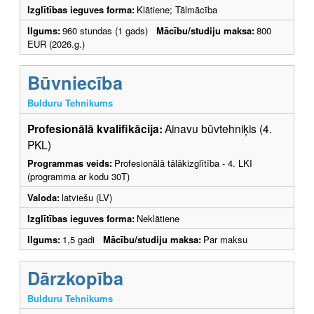
Izglītības ieguves forma:
Klātiene; Tālmācība
Ilgums:
960 stundas (1 gads)
Mācību/studiju maksa:
800
EUR (2026.g.)
Būvniecība
Bulduru Tehnikums
Profesionālā kvalifikācija:
Ainavu būvtehniķis (4.
PKL)
Programmas veids:
Profesionālā tālākizglītība - 4. LKI
(programma ar kodu 30T)
Valoda:
latviešu (LV)
Izglītības ieguves forma:
Neklātiene
Ilgums:
1,5 gadi
Mācību/studiju maksa:
Par maksu
Dārzkopība
Bulduru Tehnikums