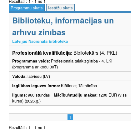
Rezultāti : 1 - 1 no 1
Programmu skats
Iestāžu skats
Bibliotēku, informācijas un
arhīvu zinības
Latvijas Nacionālā bibliotēka
Profesionālā kvalifikācija:
Bibliotekārs (4. PKL)
Programmas veids:
Profesionālā tālākizglītība - 4. LKI
(programma ar kodu 30T)
Valoda:
latviešu (LV)
Izglītības ieguves forma:
Klātiene; Tālmācība
Ilgums:
960 stundas
Mācību/studiju maksa:
1200 EUR (viss
kurss) (2026.g.)
1
Rezultāti : 1 - 1 no 1