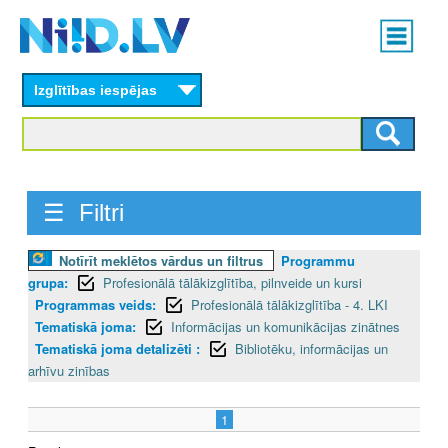
Skip
Main
to
menu
N
main
content
Izglītības iespējas
I
I
D
☰ Filtri
.
L
Notīrīt meklētos vārdus un filtrus
Programmu
grupa:
Profesionālā tālākizglītība, pilnveide un kursi
V
Programmas veids:
Profesionālā tālākizglītība - 4. LKI
Tematiskā joma:
Informācijas un komunikācijas zinātnes
Tematiskā joma detalizēti :
Bibliotēku, informācijas un
arhīvu zinības
1