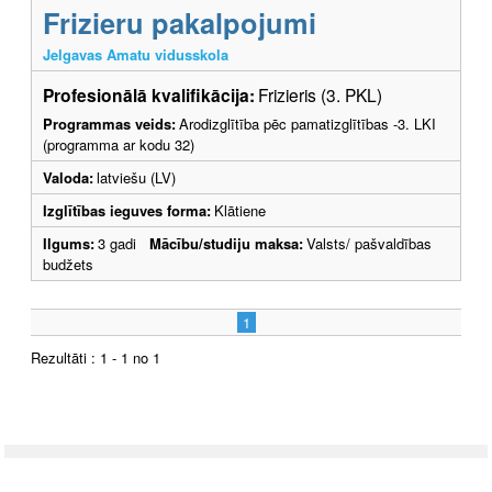
Frizieru pakalpojumi
Jelgavas Amatu vidusskola
Profesionālā kvalifikācija:
Frizieris (3. PKL)
Programmas veids:
Arodizglītība pēc pamatizglītības -3. LKI
(programma ar kodu 32)
Valoda:
latviešu (LV)
Izglītības ieguves forma:
Klātiene
Ilgums:
3 gadi
Mācību/studiju maksa:
Valsts/ pašvaldības
budžets
1
Rezultāti : 1 - 1 no 1