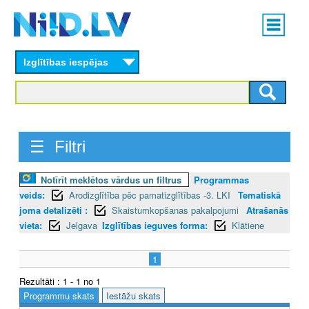
Skip
Main
to
menu
N
main
content
Izglītības iespējas
I
I
D
☰ Filtri
.
L
Notīrīt meklētos vārdus un filtrus
Programmas
veids:
Arodizglītība pēc pamatizglītības -3. LKI
Tematiskā
V
joma detalizēti :
Skaistumkopšanas pakalpojumi
Atrašanās
vieta:
Jelgava
Izglītības ieguves forma:
Klātiene
1
Rezultāti : 1 - 1 no 1
Programmu skats
Iestāžu skats