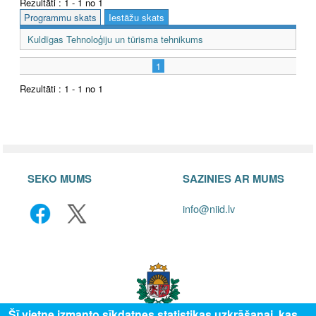
Rezultāti : 1 - 1 no 1
Programmu skats
Iestāžu skats
Kuldīgas Tehnoloģiju un tūrisma tehnikums
1
Rezultāti : 1 - 1 no 1
SEKO MUMS
SAZINIES AR MUMS
info@niid.lv
Šī vietne izmanto sīkdatnes statistikas uzkrāšanai, kas