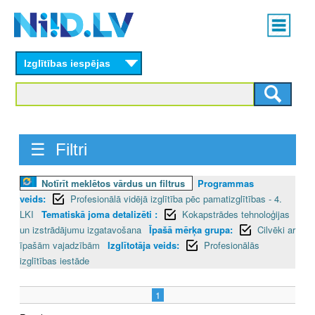
Skip
Main
to
menu
N
main
content
Izglītības iespējas
I
I
D
☰ Filtri
.
L
Notīrīt meklētos vārdus un filtrus
Programmas
veids:
Profesionālā vidējā izglītība pēc pamatizglītības - 4.
V
LKI
Tematiskā joma detalizēti :
Kokapstrādes tehnoloģijas
un izstrādājumu izgatavošana
Īpašā mērķa grupa:
Cilvēki ar
īpašām vajadzībām
Izglītotāja veids:
Profesionālās
izglītības iestāde
1