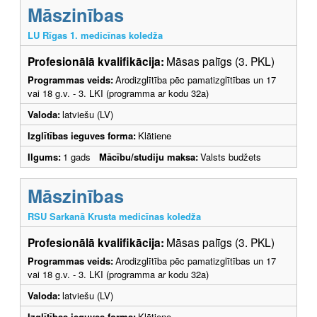
Māszinības
LU Rīgas 1. medicīnas koledža
Profesionālā kvalifikācija:
Māsas palīgs (3. PKL)
Programmas veids:
Arodizglītība pēc pamatizglītības un 17
vai 18 g.v. - 3. LKI (programma ar kodu 32a)
Valoda:
latviešu (LV)
Izglītības ieguves forma:
Klātiene
Ilgums:
1 gads
Mācību/studiju maksa:
Valsts budžets
Māszinības
RSU Sarkanā Krusta medicīnas koledža
Profesionālā kvalifikācija:
Māsas palīgs (3. PKL)
Programmas veids:
Arodizglītība pēc pamatizglītības un 17
vai 18 g.v. - 3. LKI (programma ar kodu 32a)
Valoda:
latviešu (LV)
Izglītības ieguves forma:
Klātiene