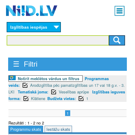
Skip
Main
to
menu
N
main
content
Izglītības iespējas
I
I
D
☰ Filtri
.
L
Notīrīt meklētos vārdus un filtrus
Programmas
veids:
Arodizglītība pēc pamatizglītības un 17 vai 18 g.v. - 3.
V
LKI
Tematiskā joma:
Veselības aprūpe
Izglītības ieguves
forma:
Klātiene
Budžeta vietas:
1
1
Rezultāti : 1 - 2 no 2
Programmu skats
Iestāžu skats