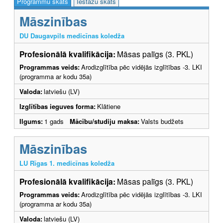
Programmu skats
Iestāžu skats
Māszinības
DU Daugavpils medicīnas koledža
Profesionālā kvalifikācija:
Māsas palīgs (3. PKL)
Programmas veids:
Arodizglītība pēc vidējās izglītības -3. LKI
(programma ar kodu 35a)
Valoda:
latviešu (LV)
Izglītības ieguves forma:
Klātiene
Ilgums:
1 gads
Mācību/studiju maksa:
Valsts budžets
Māszinības
LU Rīgas 1. medicīnas koledža
Profesionālā kvalifikācija:
Māsas palīgs (3. PKL)
Programmas veids:
Arodizglītība pēc vidējās izglītības -3. LKI
(programma ar kodu 35a)
Valoda:
latviešu (LV)