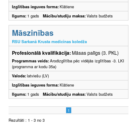
Izglītības ieguves forma:
Klātiene
Ilgums:
1 gads
Mācību/studiju maksa:
Valsts budžets
Māszinības
RSU Sarkanā Krusta medicīnas koledža
Profesionālā kvalifikācija:
Māsas palīgs (3. PKL)
Programmas veids:
Arodizglītība pēc vidējās izglītības -3. LKI
(programma ar kodu 35a)
Valoda:
latviešu (LV)
Izglītības ieguves forma:
Klātiene
Ilgums:
1 gads
Mācību/studiju maksa:
Valsts budžets
1
Rezultāti : 1 - 3 no 3