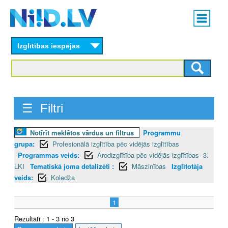
Skip
Main
to
menu
N
main
content
Izglītības iespējas
I
I
D
☰ Filtri
.
L
Notīrīt meklētos vārdus un filtrus
Programmu
grupa:
Profesionālā izglītība pēc vidējās izglītības
V
Programmas veids:
Arodizglītība pēc vidējās izglītības -3.
LKI
Tematiskā joma detalizēti :
Māszinības
Izglītotāja
veids:
Koledža
1
Rezultāti : 1 - 3 no 3