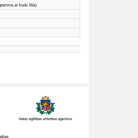
rogramma ar kodu 35a)
gātas.