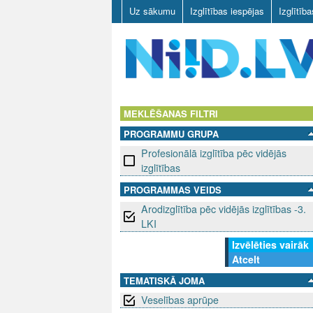
Uz sākumu
Izglītības iespējas
Izglītīb
N
I
MEKLĒŠANAS FILTRI
PROGRAMMU GRUPA
I
Profesionālā izglītība pēc vidējās
D
izglītības
PROGRAMMAS VEIDS
.
Arodizglītība pēc vidējās izglītības -3.
L
LKI
Izvēlēties vairāk
V
Atcelt
TEMATISKĀ JOMA
Veselības aprūpe