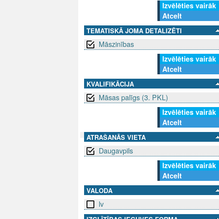
Izvēlēties vairāk
Atcelt
TEMATISKĀ JOMA DETALIZĒTI
Māszinības
Izvēlēties vairāk
Atcelt
KVALIFIKĀCIJA
Māsas palīgs (3. PKL)
Izvēlēties vairāk
Atcelt
ATRAŠANĀS VIETA
Daugavpils
SEKO MUMS
SAZINIE
Izvēlēties vairāk
Atcelt
info@niid.l
VALODA
lv
© 202