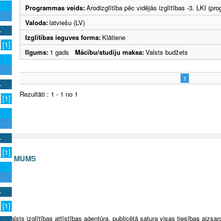
Programmas veids:
Arodizglītība pēc vidējās izglītības -3. LKI (p
Valoda:
latviešu (LV)
Izglītības ieguves forma:
Klātiene
[1]
Ilgums:
1 gads
Mācību/studiju maksa:
Valsts budžets
1
Rezultāti : 1 - 1 no 1
[1]
[1]
S AR MUMS
v
[1]
5 Valsts izglītības attīstības aģentūra, publicētā satura visas tiesības aizsar