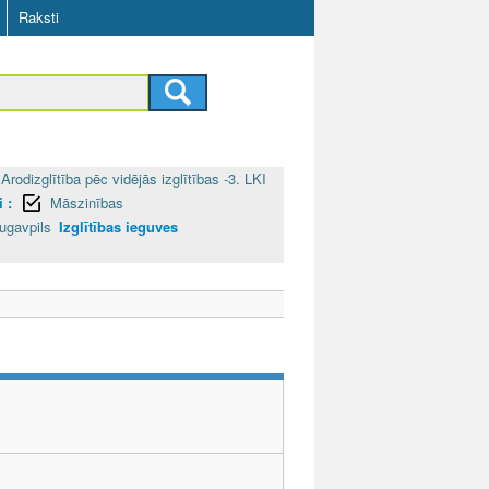
Raksti
Arodizglītība pēc vidējās izglītības -3. LKI
 :
Māszinības
ugavpils
Izglītības ieguves