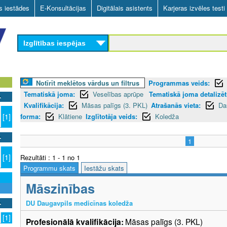
Skip
as iestādes
E-Konsultācijas
Digitālais asistents
Karjeras izvēles testi
to
main
Izglītības iespējas
content
Notīrīt meklētos vārdus un filtrus
Programmas veids:
Tematiskā joma:
Veselības aprūpe
Tematiskā joma detalizēti
Kvalifikācija:
Māsas palīgs (3. PKL)
Atrašanās vieta:
Da
forma:
Klātiene
Izglītotāja veids:
Koledža
[1]
1
[1]
Rezultāti : 1 - 1 no 1
Programmu skats
Iestāžu skats
Māszinības
DU Daugavpils medicīnas koledža
[1]
Profesionālā kvalifikācija:
Māsas palīgs (3. PKL)