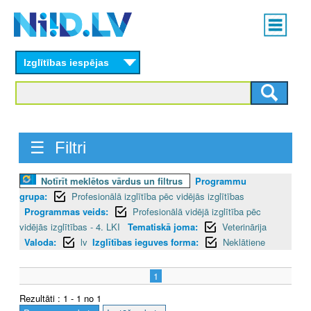
Skip
Main
to
menu
N
main
content
Izglītības iespējas
I
I
D
☰ Filtri
.
L
Notīrīt meklētos vārdus un filtrus
Programmu
grupa:
Profesionālā izglītība pēc vidējās izglītības
V
Programmas veids:
Profesionālā vidējā izglītība pēc
vidējās izglītības - 4. LKI
Tematiskā joma:
Veterinārija
Valoda:
lv
Izglītības ieguves forma:
Neklātiene
1
Rezultāti : 1 - 1 no 1