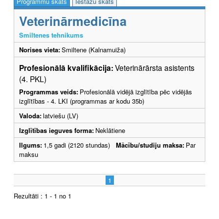
Programmu skats
Iestāžu skats
Veterinārmedicīna
Smiltenes tehnikums
Norises vieta:
Smiltene (Kalnamuiža)
Profesionālā kvalifikācija:
Veterinārārsta asistents
(4. PKL)
Programmas veids:
Profesionālā vidējā izglītība pēc vidējās
izglītības - 4. LKI (programmas ar kodu 35b)
Valoda:
latviešu (LV)
Izglītības ieguves forma:
Neklātiene
Ilgums:
1,5 gadi (2120 stundas)
Mācību/studiju maksa:
Par
maksu
1
Rezultāti : 1 - 1 no 1