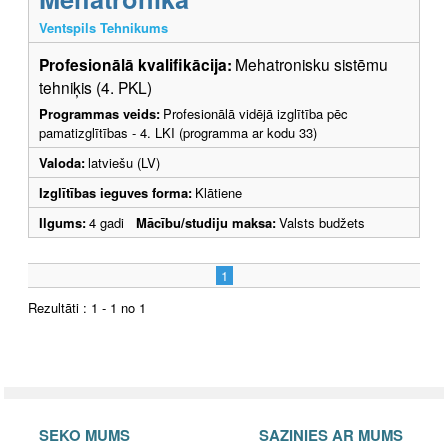
Ventspils Tehnikums
Profesionālā kvalifikācija:
Mehatronisku sistēmu
tehniķis (4. PKL)
Programmas veids:
Profesionālā vidējā izglītība pēc
pamatizglītības - 4. LKI (programma ar kodu 33)
Valoda:
latviešu (LV)
Izglītības ieguves forma:
Klātiene
Ilgums:
4 gadi
Mācību/studiju maksa:
Valsts budžets
1
Rezultāti : 1 - 1 no 1
SEKO MUMS
SAZINIES AR MUMS