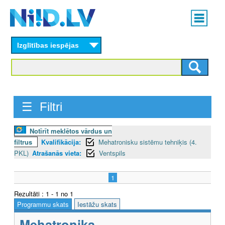
Skip
Main
to
menu
N
main
content
Izglītības iespējas
I
I
D
☰ Filtri
.
L
Notīrīt meklētos vārdus un
filtrus
Kvalifikācija:
Mehatronisku sistēmu tehniķis (4.
V
PKL)
Atrašanās vieta:
Ventspils
1
Rezultāti : 1 - 1 no 1
Programmu skats
Iestāžu skats
Mehatronika