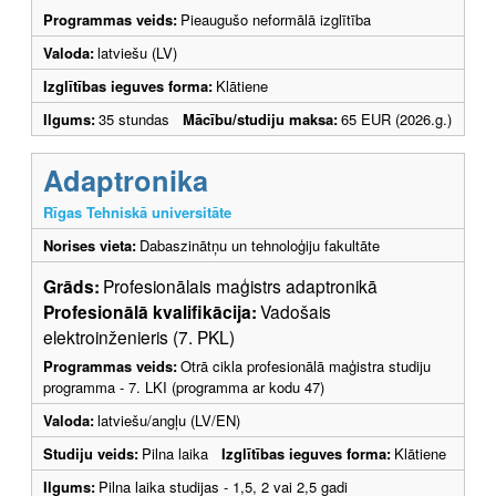
Programmas veids:
Pieaugušo neformālā izglītība
Valoda:
latviešu (LV)
Izglītības ieguves forma:
Klātiene
Ilgums:
35 stundas
Mācību/studiju maksa:
65 EUR (2026.g.)
Adaptronika
Rīgas Tehniskā universitāte
Norises vieta:
Dabaszinātņu un tehnoloģiju fakultāte
Grāds:
Profesionālais maģistrs adaptronikā
Profesionālā kvalifikācija:
Vadošais
elektroinženieris (7. PKL)
Programmas veids:
Otrā cikla profesionālā maģistra studiju
programma - 7. LKI (programma ar kodu 47)
Valoda:
latviešu/angļu (LV/EN)
Studiju veids:
Pilna laika
Izglītības ieguves forma:
Klātiene
Ilgums:
Pilna laika studijas - 1,5, 2 vai 2,5 gadi