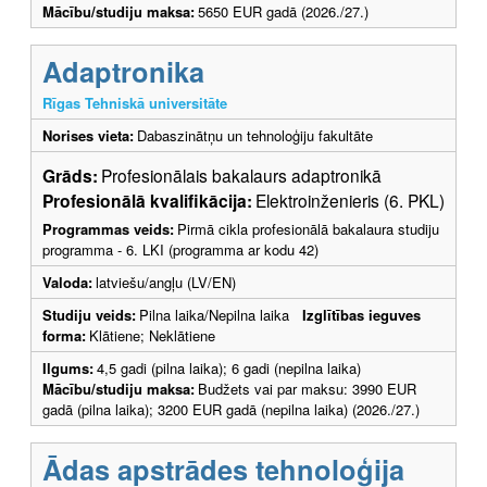
Mācību/studiju maksa:
5650 EUR gadā (2026./27.)
Adaptronika
Rīgas Tehniskā universitāte
Norises vieta:
Dabaszinātņu un tehnoloģiju fakultāte
Grāds:
Profesionālais bakalaurs adaptronikā
Profesionālā kvalifikācija:
Elektroinženieris (6. PKL)
Programmas veids:
Pirmā cikla profesionālā bakalaura studiju
programma - 6. LKI (programma ar kodu 42)
Valoda:
latviešu/angļu (LV/EN)
Studiju veids:
Pilna laika/Nepilna laika
Izglītības ieguves
forma:
Klātiene; Neklātiene
Ilgums:
4,5 gadi (pilna laika); 6 gadi (nepilna laika)
Mācību/studiju maksa:
Budžets vai par maksu: 3990 EUR
gadā (pilna laika); 3200 EUR gadā (nepilna laika) (2026./27.)
Ādas apstrādes tehnoloģija