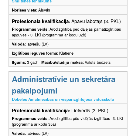
Smiltenes tehnikums
Norises vieta:
Alsviķi
Profesionālā kvalifikācija:
Apavu labotājs (3. PKL)
Programmas veids:
Arodizglītība pēc daļējas pamatizglītības
apguves - 3. LKI (programma ar kodu 32b)
Valoda:
latviešu (LV)
Izglītības ieguves forma:
Klātiene
Ilgums:
3 gadi
Mācību/studiju maksa:
Valsts budžets
Administratīvie un sekretāra
pakalpojumi
Dobeles Amatniecības un vispārizglītojošā vidusskola
Profesionālā kvalifikācija:
Lietvedis (3. PKL)
Programmas veids:
Arodizglītība pēc vidējās izglītības -3. LKI
(programma ar kodu 35a)
Valoda:
latviešu (LV)