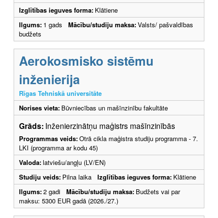
Izglītības ieguves forma:
Klātiene
Ilgums:
1 gads
Mācību/studiju maksa:
Valsts/ pašvaldības
budžets
Aerokosmisko sistēmu
inženierija
Rīgas Tehniskā universitāte
Norises vieta:
Būvniecības un mašīnzinību fakultāte
Grāds:
Inženierzinātņu maģistrs mašīnzinībās
Programmas veids:
Otrā cikla maģistra studiju programma - 7.
LKI (programma ar kodu 45)
Valoda:
latviešu/angļu (LV/EN)
Studiju veids:
Pilna laika
Izglītības ieguves forma:
Klātiene
Ilgums:
2 gadi
Mācību/studiju maksa:
Budžets vai par
maksu: 5300 EUR gadā (2026./27.)