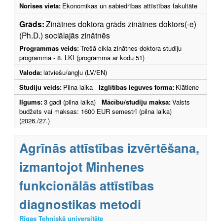
Norises vieta:
Ekonomikas un sabiedrības attīstības fakultāte
Grāds:
Zinātnes doktora grāds zinātnes doktors(-e)
(Ph.D.) sociālajās zinātnēs
Programmas veids:
Trešā cikla zinātnes doktora studiju
programma - 8. LKI (programma ar kodu 51)
Valoda:
latviešu/angļu (LV/EN)
Studiju veids:
Pilna laika
Izglītības ieguves forma:
Klātiene
Ilgums:
3 gadi (pilna laika)
Mācību/studiju maksa:
Valsts
budžets vai maksas: 1600 EUR semestrī (pilna laika)
(2026./27.)
Agrīnās attīstības izvērtēšana,
izmantojot Minhenes
funkcionālās attīstības
diagnostikas metodi
Rīgas Tehniskā universitāte