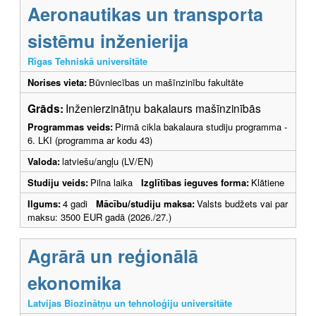
Aeronautikas un transporta
sistēmu inženierija
Rīgas Tehniskā universitāte
Norises vieta:
Būvniecības un mašīnzinību fakultāte
Grāds:
Inženierzinātņu bakalaurs mašīnzinībās
Programmas veids:
Pirmā cikla bakalaura studiju programma -
6. LKI (programma ar kodu 43)
Valoda:
latviešu/angļu (LV/EN)
Studiju veids:
Pilna laika
Izglītības ieguves forma:
Klātiene
Ilgums:
4 gadi
Mācību/studiju maksa:
Valsts budžets vai par
maksu: 3500 EUR gadā (2026./27.)
Agrārā un reģionālā
ekonomika
Latvijas Biozinātņu un tehnoloģiju universitāte