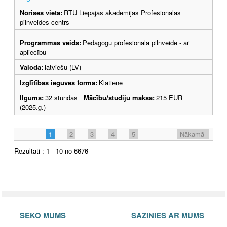
Norises vieta:
RTU Liepājas akadēmijas Profesionālās
pilnveides centrs
Programmas veids:
Pedagogu profesionālā pilnveide - ar
apliecību
Valoda:
latviešu (LV)
Izglītības ieguves forma:
Klātiene
Ilgums:
32 stundas
Mācību/studiju maksa:
215 EUR
(2025.g.)
1
2
3
4
5
Nākamā
Rezultāti : 1 - 10 no 6676
SEKO MUMS
SAZINIES AR MUMS