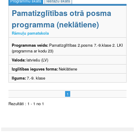
Programmu skats
Iestāžu skats
Pamatizglītības otrā posma
programma (neklātiene)
Rāmuļu pamatskola
Programmas veids:
Pamatizglītības 2.posms 7.-9.klase 2. LKI
(programma ar kodu 23)
Valoda:
latviešu (LV)
Izglītības ieguves forma:
Neklātiene
Ilgums:
7.-9. klase
1
Rezultāti : 1 - 1 no 1