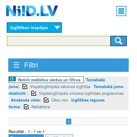
Skip
Main
to
menu
N
main
content
Izglītības iespējas
I
I
D
☰ Filtri
.
L
Notīrīt meklētos vārdus un filtrus
Tematiskā
joma:
Vispārizglītojoša rakstura izglītība
Tematiskā joma
V
detalizēti :
Vispārizglītojoša virziena izglītības programmas
Atrašanās vieta:
Cēsu nov.
Izglītības ieguves
forma:
Neklātiene
1
Rezultāti : 1 - 1 no 1