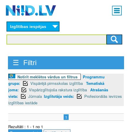
Skip
Main
to
menu
N
main
content
Izglītības iespējas
I
I
D
☰ Filtri
.
L
Notīrīt meklētos vārdus un filtrus
Programmu
grupa:
Vispārējā pirmsskolas izglītība
Tematiskā
V
joma:
Vispārizglītojoša rakstura izglītība
Atrašanās
vieta:
Jūrmala
Izglītotāja veids:
Profesionālās ievirzes
izglītības iestāde
1
Rezultāti : 1 - 1 no 1