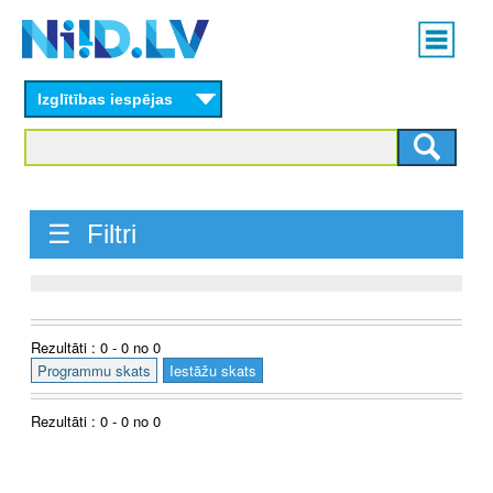
Skip
Main
to
menu
N
main
content
Izglītības iespējas
I
I
D
☰ Filtri
.
L
V
Rezultāti : 0 - 0 no 0
Programmu skats
Iestāžu skats
Rezultāti : 0 - 0 no 0