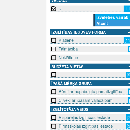
VALODA
lv
[1
Izvēlēties vairāk
Atcelt
IZGLĪTĪBAS IEGUVES FORMA
Klātiene
[1
Tālmācība
Neklātiene
BUDŽETA VIETAS
[
ĪPAŠĀ MĒRĶA GRUPA
Bērni ar nepabeigtu pamatizglītību
Cilvēki ar īpašām vajadzībām
IZGLĪTOTĀJA VEIDS
Vispārējās izglītības iestāde
[
Pirmsskolas izglītības iestāde
[