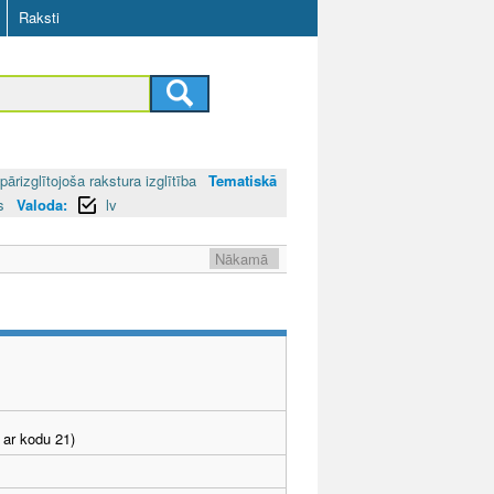
Raksti
pārizglītojoša rakstura izglītība
Tematiskā
as
Valoda:
lv
Nākamā
 ar kodu 21)