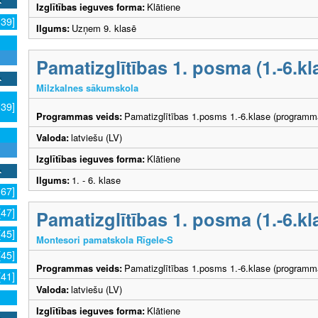
Izglītības ieguves forma:
Klātiene
139]
Ilgums:
Uzņem 9. klasē
Pamatizglītības 1. posma (1.-6.
Milzkalnes sākumskola
139]
Programmas veids:
Pamatizglītības 1.posms 1.-6.klase (programm
Valoda:
latviešu (LV)
Izglītības ieguves forma:
Klātiene
Ilgums:
1. - 6. klase
167]
[47]
Pamatizglītības 1. posma (1.-6.
[45]
Montesori pamatskola Rīgele-S
[45]
Programmas veids:
Pamatizglītības 1.posms 1.-6.klase (programm
[41]
Valoda:
latviešu (LV)
Izglītības ieguves forma:
Klātiene