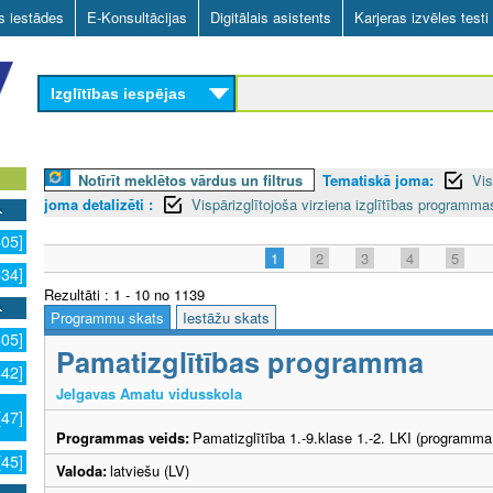
Skip
as iestādes
E-Konsultācijas
Digitālais asistents
Karjeras izvēles testi
to
main
Izglītības iespējas
content
Notīrīt meklētos vārdus un filtrus
Tematiskā joma:
Vis
joma detalizēti :
Vispārizglītojoša virziena izglītības programm
605]
1
2
3
4
5
534]
Rezultāti : 1 - 10 no 1139
Programmu skats
Iestāžu skats
605]
Pamatizglītības programma
442]
Jelgavas Amatu vidusskola
[47]
Programmas veids:
Pamatizglītība 1.-9.klase 1.-2. LKI (programma
[45]
Valoda:
latviešu (LV)