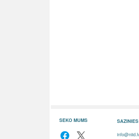
SEKO MUMS
SAZINIE
info@niid.l