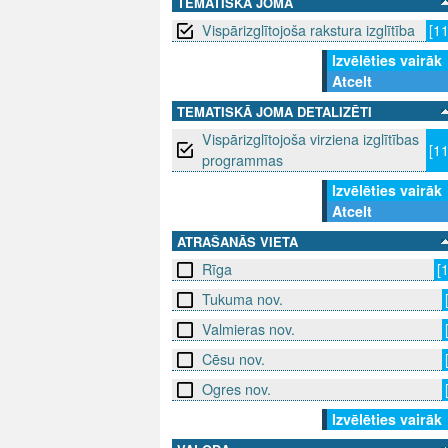
TEMATISKĀ JOMA
Vispārizglītojoša rakstura izglītība
[1
Izvēlēties vairāk
Atcelt
TEMATISKĀ JOMA DETALIZĒTI
Vispārizglītojoša virziena izglītības
[1
programmas
Izvēlēties vairāk
Atcelt
ATRAŠANĀS VIETA
Rīga
[
Tukuma nov.
Valmieras nov.
Cēsu nov.
Ogres nov.
Izvēlēties vairāk