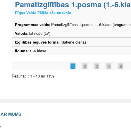
Pamatizglītības 1.posma (1.-6.k
Rīgas Valda Zālīša sākumskola
Programmas veids:
Pamatizglītības 1.posms 1.-6.klase (programm
Valoda:
latviešu (LV)
Izglītības ieguves forma:
Klātiene dienas
Ilgums:
1.-6.klase
1
2
3
4
5
Rezultāti : 1 - 10 no 1139
S AR MUMS
v