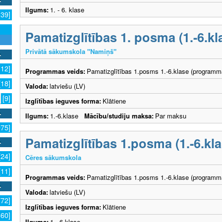
Ilgums:
1. - 6. klase
139]
Pamatizglītības 1. posma (1.-6.
Privātā sākumskola "Namiņš"
112]
Programmas veids:
Pamatizglītības 1.posms 1.-6.klase (programm
[18]
Valoda:
latviešu (LV)
[9]
Izglītības ieguves forma:
Klātiene
Ilgums:
1.-6.klase
Mācību/studiju maksa:
Par maksu
975]
Pamatizglītības 1.posma (1.-6.k
[24]
Cēres sākumskola
[11]
Programmas veids:
Pamatizglītības 1.posms 1.-6.klase (programm
Valoda:
latviešu (LV)
772]
Izglītības ieguves forma:
Klātiene
360]
Ilgums:
1 - 6.klase