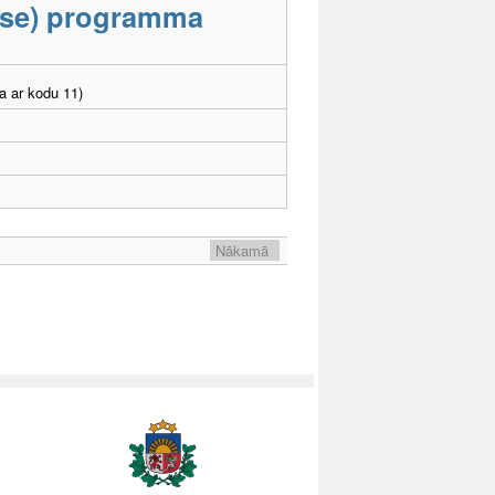
lase) programma
a ar kodu 11)
Nākamā