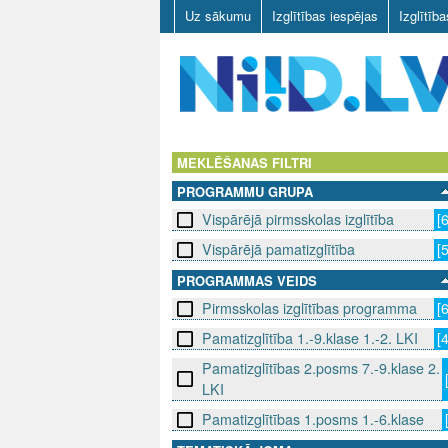
Uz sākumu
Izglītības iespējas
Izglītīb
N
I
MEKLĒŠANAS FILTRI
PROGRAMMU GRUPA
I
Vispārējā pirmsskolas izglītība
[
D
Vispārējā pamatizglītība
[
.
PROGRAMMAS VEIDS
Pirmsskolas izglītības programma
[
L
Pamatizglītība 1.-9.klase 1.-2. LKI
[
V
Pamatizglītības 2.posms 7.-9.klase 2.
LKI
Pamatizglītības 1.posms 1.-6.klase