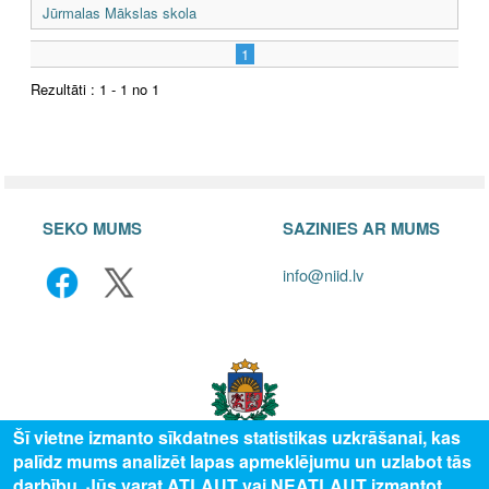
Jūrmalas Mākslas skola
1
Rezultāti : 1 - 1 no 1
SEKO MUMS
SAZINIES AR MUMS
info@niid.lv
Šī vietne izmanto sīkdatnes statistikas uzkrāšanai, kas
palīdz mums analizēt lapas apmeklējumu un uzlabot tās
darbību. Jūs varat ATĻAUT vai NEATĻAUT izmantot