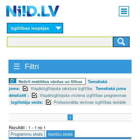
Skip
Main
to
menu
N
main
content
Izglītības iespējas
I
I
D
☰ Filtri
.
L
Notīrīt meklētos vārdus un filtrus
Tematiskā
joma:
Vispārizglītojoša rakstura izglītība
Tematiskā joma
V
detalizēti :
Vispārizglītojoša virziena izglītības programmas
Izglītotāja veids:
Profesionālās ievirzes izglītības iestāde
1
Rezultāti : 1 - 1 no 1
Programmu skats
Iestāžu skats