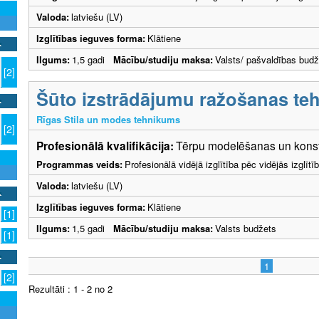
Valoda:
latviešu (LV)
Izglītības ieguves forma:
Klātiene
Ilgums:
1,5 gadi
Mācību/studiju maksa:
Valsts/ pašvaldības budž
[2]
Šūto izstrādājumu ražošanas teh
Rīgas Stila un modes tehnikums
[2]
Profesionālā kvalifikācija:
Tērpu modelēšanas un konstr
Programmas veids:
Profesionālā vidējā izglītība pēc vidējās izglī
Valoda:
latviešu (LV)
Izglītības ieguves forma:
Klātiene
[1]
Ilgums:
1,5 gadi
Mācību/studiju maksa:
Valsts budžets
[1]
1
[2]
Rezultāti : 1 - 2 no 2