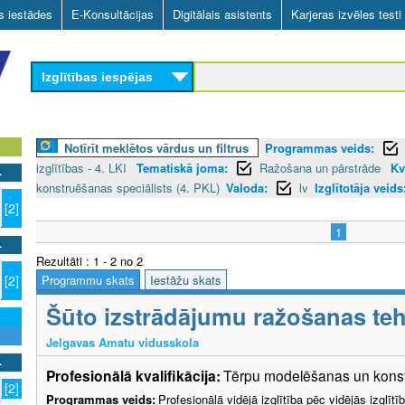
Skip
as iestādes
E-Konsultācijas
Digitālais asistents
Karjeras izvēles testi
to
main
Izglītības iespējas
content
Notīrīt meklētos vārdus un filtrus
Programmas veids:
izglītības - 4. LKI
Tematiskā joma:
Ražošana un pārstrāde
Kv
konstruēšanas speciālists (4. PKL)
Valoda:
lv
Izglītotāja veids
[2]
1
Rezultāti : 1 - 2 no 2
Programmu skats
Iestāžu skats
[2]
Šūto izstrādājumu ražošanas teh
Jelgavas Amatu vidusskola
Profesionālā kvalifikācija:
Tērpu modelēšanas un konstr
[2]
Programmas veids:
Profesionālā vidējā izglītība pēc vidējās izglī