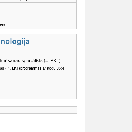
ets
noloģija
uēšanas speciālists (4. PKL)
tības - 4. LKI (programmas ar kodu 35b)