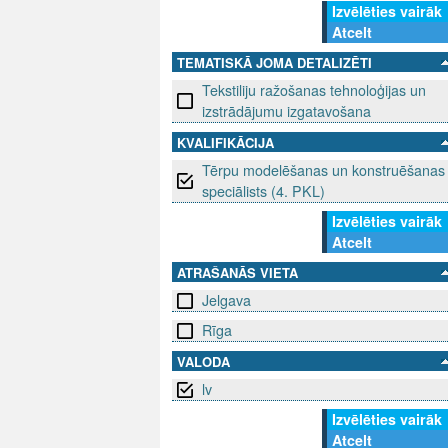
Izvēlēties vairāk
Atcelt
TEMATISKĀ JOMA DETALIZĒTI
Tekstiliju ražošanas tehnoloģijas un
izstrādājumu izgatavošana
KVALIFIKĀCIJA
Tērpu modelēšanas un konstruēšanas
speciālists (4. PKL)
Izvēlēties vairāk
Atcelt
ATRAŠANĀS VIETA
Jelgava
Rīga
VALODA
lv
Izvēlēties vairāk
Atcelt