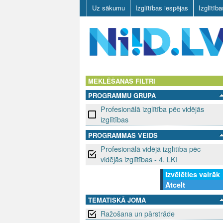
Uz sākumu
Izglītības iespējas
Izglītīb
N
I
MEKLĒŠANAS FILTRI
PROGRAMMU GRUPA
I
Profesionālā izglītība pēc vidējās
D
izglītības
PROGRAMMAS VEIDS
.
Profesionālā vidējā izglītība pēc
L
vidējās izglītības - 4. LKI
Izvēlēties vairāk
V
Atcelt
TEMATISKĀ JOMA
Ražošana un pārstrāde