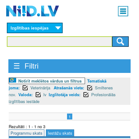
Skip
Main
to
menu
N
main
content
Izglītības iespējas
I
I
D
☰ Filtri
.
L
Notīrīt meklētos vārdus un filtrus
Tematiskā
joma:
Veterinārija
Atrašanās vieta:
Smiltenes
V
nov.
Valoda:
lv
Izglītotāja veids:
Profesionālās
izglītības iestāde
1
Rezultāti : 1 - 1 no 3
Programmu skats
Iestāžu skats