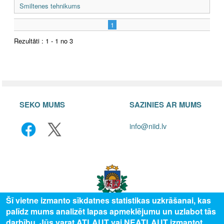
Smiltenes tehnikums
1
Rezultāti : 1 - 1 no 3
SEKO MUMS
SAZINIES AR MUMS
info@niid.lv
Šī vietne izmanto sīkdatnes statistikas uzkrāšanai, kas
palīdz mums analizēt lapas apmeklējumu un uzlabot tās
darbību. Jūs varat ATĻAUT vai NEATĻAUT izmantot