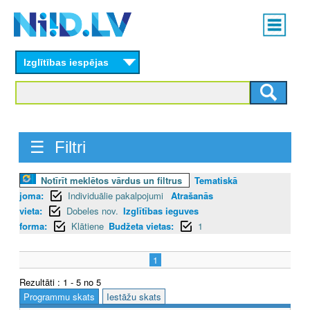
Skip
Main
to
menu
N
main
content
Izglītības iespējas
I
I
D
☰ Filtri
.
L
Notīrīt meklētos vārdus un filtrus
Tematiskā
joma:
Individuālie pakalpojumi
Atrašanās
V
vieta:
Dobeles nov.
Izglītības ieguves
forma:
Klātiene
Budžeta vietas:
1
1
Rezultāti : 1 - 5 no 5
Programmu skats
Iestāžu skats