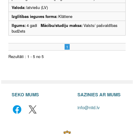
Valoda:
latviešu (LV)
Izglītības ieguves forma:
Klātiene
Ilgums:
4 gadi
Mācību/studiju maksa:
Valsts/ pašvaldības
budžets
1
Rezultāti : 1 - 5 no 5
SEKO MUMS
SAZINIES AR MUMS
info@niid.lv