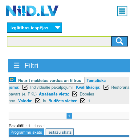
Skip
Main
to
menu
N
main
content
Izglītības iespējas
I
I
D
☰ Filtri
.
L
Notīrīt meklētos vārdus un filtrus
Tematiskā
joma:
Individuālie pakalpojumi
Kvalifikācija:
Restorāna
V
pavārs (4. PKL)
Atrašanās vieta:
Dobeles
nov.
Valoda:
lv
Budžeta vietas:
1
1
Rezultāti : 1 - 1 no 1
Programmu skats
Iestāžu skats