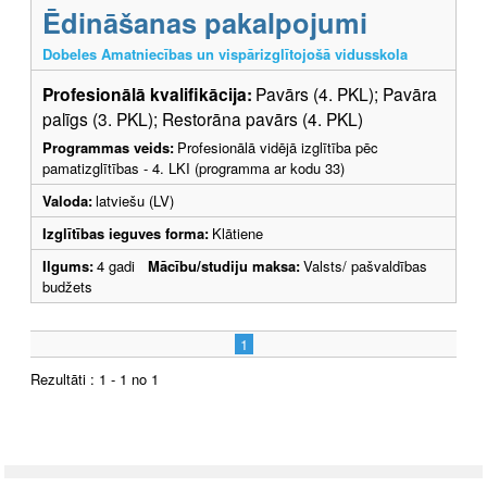
Ēdināšanas pakalpojumi
Dobeles Amatniecības un vispārizglītojošā vidusskola
Profesionālā kvalifikācija:
Pavārs (4. PKL); Pavāra
palīgs (3. PKL); Restorāna pavārs (4. PKL)
Programmas veids:
Profesionālā vidējā izglītība pēc
pamatizglītības - 4. LKI (programma ar kodu 33)
Valoda:
latviešu (LV)
Izglītības ieguves forma:
Klātiene
Ilgums:
4 gadi
Mācību/studiju maksa:
Valsts/ pašvaldības
budžets
1
Rezultāti : 1 - 1 no 1