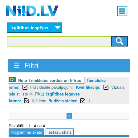
Skip
Main
to
menu
N
main
content
Izglītības iespējas
I
I
D
☰ Filtri
.
L
Notīrīt meklētos vārdus un filtrus
Tematiskā
joma:
Individuālie pakalpojumi
Kvalifikācija:
Vizuālā
V
tēla stilists (4. PKL)
Izglītības ieguves
forma:
Klātiene
Budžeta vietas:
1
1
Rezultāti : 1 - 4 no 4
Programmu skats
Iestāžu skats