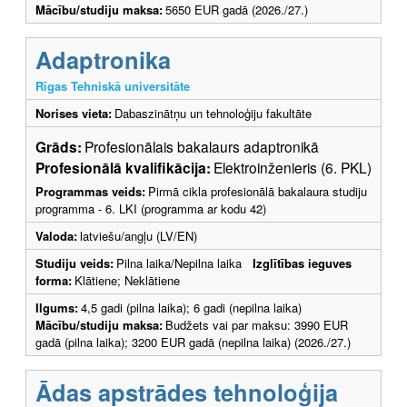
Mācību/studiju maksa:
5650 EUR gadā (2026./27.)
Adaptronika
Rīgas Tehniskā universitāte
Norises vieta:
Dabaszinātņu un tehnoloģiju fakultāte
Grāds:
Profesionālais bakalaurs adaptronikā
Profesionālā kvalifikācija:
Elektroinženieris (6. PKL)
Programmas veids:
Pirmā cikla profesionālā bakalaura studiju
programma - 6. LKI (programma ar kodu 42)
Valoda:
latviešu/angļu (LV/EN)
Studiju veids:
Pilna laika/Nepilna laika
Izglītības ieguves
forma:
Klātiene; Neklātiene
Ilgums:
4,5 gadi (pilna laika); 6 gadi (nepilna laika)
Mācību/studiju maksa:
Budžets vai par maksu: 3990 EUR
gadā (pilna laika); 3200 EUR gadā (nepilna laika) (2026./27.)
Ādas apstrādes tehnoloģija