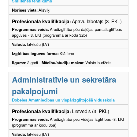
Smiltenes tehnikums
Norises vieta:
Alsviķi
Profesionālā kvalifikācija:
Apavu labotājs (3. PKL)
Programmas veids:
Arodizglītība pēc daļējas pamatizglītības
apguves - 3. LKI (programma ar kodu 32b)
Valoda:
latviešu (LV)
Izglītības ieguves forma:
Klātiene
Ilgums:
3 gadi
Mācību/studiju maksa:
Valsts budžets
Administratīvie un sekretāra
pakalpojumi
Dobeles Amatniecības un vispārizglītojošā vidusskola
Profesionālā kvalifikācija:
Lietvedis (3. PKL)
Programmas veids:
Arodizglītība pēc vidējās izglītības -3. LKI
(programma ar kodu 35a)
Valoda:
latviešu (LV)