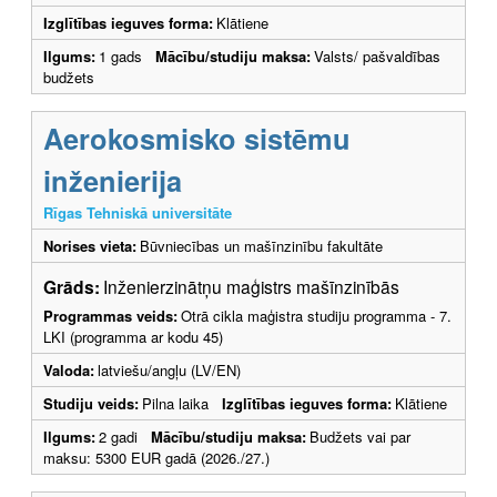
Izglītības ieguves forma:
Klātiene
Ilgums:
1 gads
Mācību/studiju maksa:
Valsts/ pašvaldības
budžets
Aerokosmisko sistēmu
inženierija
Rīgas Tehniskā universitāte
Norises vieta:
Būvniecības un mašīnzinību fakultāte
Grāds:
Inženierzinātņu maģistrs mašīnzinībās
Programmas veids:
Otrā cikla maģistra studiju programma - 7.
LKI (programma ar kodu 45)
Valoda:
latviešu/angļu (LV/EN)
Studiju veids:
Pilna laika
Izglītības ieguves forma:
Klātiene
Ilgums:
2 gadi
Mācību/studiju maksa:
Budžets vai par
maksu: 5300 EUR gadā (2026./27.)