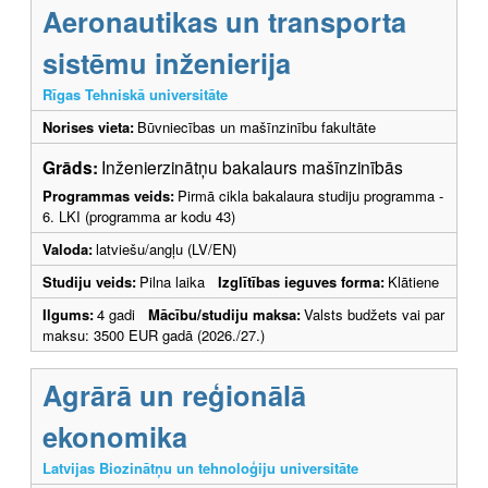
Aeronautikas un transporta
sistēmu inženierija
Rīgas Tehniskā universitāte
Norises vieta:
Būvniecības un mašīnzinību fakultāte
Grāds:
Inženierzinātņu bakalaurs mašīnzinībās
Programmas veids:
Pirmā cikla bakalaura studiju programma -
6. LKI (programma ar kodu 43)
Valoda:
latviešu/angļu (LV/EN)
Studiju veids:
Pilna laika
Izglītības ieguves forma:
Klātiene
Ilgums:
4 gadi
Mācību/studiju maksa:
Valsts budžets vai par
maksu: 3500 EUR gadā (2026./27.)
Agrārā un reģionālā
ekonomika
Latvijas Biozinātņu un tehnoloģiju universitāte