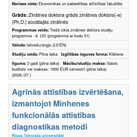
Norises vieta:
Ekonomikas un sabiedrības attīstības fakultāte
Grāds:
Zinātnes doktora grāds zinātnes doktors(-e)
(Ph.D.) sociālajās zinātnēs
Programmas veids:
Trešā cikla zinātnes doktora studiju
programma - 8. LKI (programma ar kodu 51)
Valoda:
latviešu/angļu (LV/EN)
Studiju veids:
Pilna laika
Izglītības ieguves forma:
Klātiene
Ilgums:
3 gadi (pilna laika)
Mācību/studiju maksa:
Valsts
budžets vai maksas: 1600 EUR semestrī (pilna laika)
(2026./27.)
Agrīnās attīstības izvērtēšana,
izmantojot Minhenes
funkcionālās attīstības
diagnostikas metodi
Rīgas Tehniskā universitāte