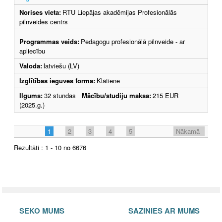
Norises vieta:
RTU Liepājas akadēmijas Profesionālās
pilnveides centrs
Programmas veids:
Pedagogu profesionālā pilnveide - ar
apliecību
Valoda:
latviešu (LV)
Izglītības ieguves forma:
Klātiene
Ilgums:
32 stundas
Mācību/studiju maksa:
215 EUR
(2025.g.)
1
2
3
4
5
Nākamā
Rezultāti : 1 - 10 no 6676
SEKO MUMS
SAZINIES AR MUMS