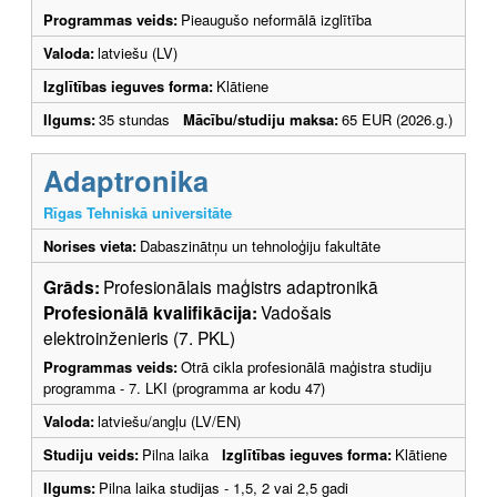
Programmas veids:
Pieaugušo neformālā izglītība
Valoda:
latviešu (LV)
Izglītības ieguves forma:
Klātiene
Ilgums:
35 stundas
Mācību/studiju maksa:
65 EUR (2026.g.)
Adaptronika
Rīgas Tehniskā universitāte
Norises vieta:
Dabaszinātņu un tehnoloģiju fakultāte
Grāds:
Profesionālais maģistrs adaptronikā
Profesionālā kvalifikācija:
Vadošais
elektroinženieris (7. PKL)
Programmas veids:
Otrā cikla profesionālā maģistra studiju
programma - 7. LKI (programma ar kodu 47)
Valoda:
latviešu/angļu (LV/EN)
Studiju veids:
Pilna laika
Izglītības ieguves forma:
Klātiene
Ilgums:
Pilna laika studijas - 1,5, 2 vai 2,5 gadi