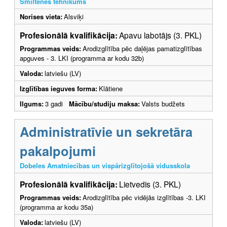
Smiltenes tehnikums
Norises vieta:
Alsviķi
Profesionālā kvalifikācija:
Apavu labotājs (3. PKL)
Programmas veids:
Arodizglītība pēc daļējas pamatizglītības
apguves - 3. LKI (programma ar kodu 32b)
Valoda:
latviešu (LV)
Izglītības ieguves forma:
Klātiene
Ilgums:
3 gadi
Mācību/studiju maksa:
Valsts budžets
Administratīvie un sekretāra
pakalpojumi
Dobeles Amatniecības un vispārizglītojošā vidusskola
Profesionālā kvalifikācija:
Lietvedis (3. PKL)
Programmas veids:
Arodizglītība pēc vidējās izglītības -3. LKI
(programma ar kodu 35a)
Valoda:
latviešu (LV)