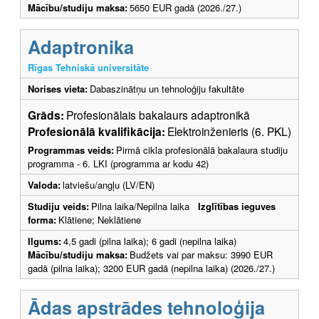
Mācību/studiju maksa:
5650 EUR gadā (2026./27.)
Adaptronika
Rīgas Tehniskā universitāte
Norises vieta:
Dabaszinātņu un tehnoloģiju fakultāte
Grāds:
Profesionālais bakalaurs adaptronikā
Profesionālā kvalifikācija:
Elektroinženieris (6. PKL)
Programmas veids:
Pirmā cikla profesionālā bakalaura studiju
programma - 6. LKI (programma ar kodu 42)
Valoda:
latviešu/angļu (LV/EN)
Studiju veids:
Pilna laika/Nepilna laika
Izglītības ieguves
forma:
Klātiene; Neklātiene
Ilgums:
4,5 gadi (pilna laika); 6 gadi (nepilna laika)
Mācību/studiju maksa:
Budžets vai par maksu: 3990 EUR
gadā (pilna laika); 3200 EUR gadā (nepilna laika) (2026./27.)
Ādas apstrādes tehnoloģija