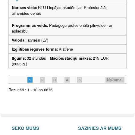
Norises vieta:
RTU Liepājas akadēmijas Profesionālās
pilnveides centrs
Programmas veids:
Pedagogu profesionālā pilnveide - ar
apliecību
Valoda:
latviešu (LV)
Izglītības ieguves forma:
Klātiene
Ilgums:
32 stundas
Mācību/studiju maksa:
215 EUR
(2025.g.)
1
2
3
4
5
Nākamā
Rezultāti : 1 - 10 no 6676
SEKO MUMS
SAZINIES AR MUMS