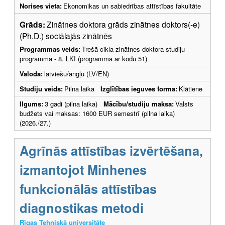
Norises vieta:
Ekonomikas un sabiedrības attīstības fakultāte
Grāds:
Zinātnes doktora grāds zinātnes doktors(-e)
(Ph.D.) sociālajās zinātnēs
Programmas veids:
Trešā cikla zinātnes doktora studiju
programma - 8. LKI (programma ar kodu 51)
Valoda:
latviešu/angļu (LV/EN)
Studiju veids:
Pilna laika
Izglītības ieguves forma:
Klātiene
Ilgums:
3 gadi (pilna laika)
Mācību/studiju maksa:
Valsts
budžets vai maksas: 1600 EUR semestrī (pilna laika)
(2026./27.)
Agrīnās attīstības izvērtēšana,
izmantojot Minhenes
funkcionālās attīstības
diagnostikas metodi
Rīgas Tehniskā universitāte