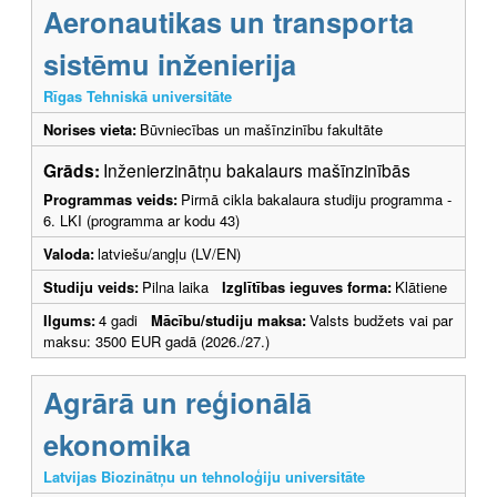
Aeronautikas un transporta
sistēmu inženierija
Rīgas Tehniskā universitāte
Norises vieta:
Būvniecības un mašīnzinību fakultāte
Grāds:
Inženierzinātņu bakalaurs mašīnzinībās
Programmas veids:
Pirmā cikla bakalaura studiju programma -
6. LKI (programma ar kodu 43)
Valoda:
latviešu/angļu (LV/EN)
Studiju veids:
Pilna laika
Izglītības ieguves forma:
Klātiene
Ilgums:
4 gadi
Mācību/studiju maksa:
Valsts budžets vai par
maksu: 3500 EUR gadā (2026./27.)
Agrārā un reģionālā
ekonomika
Latvijas Biozinātņu un tehnoloģiju universitāte