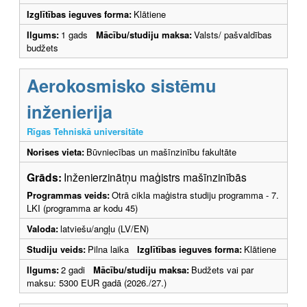
Izglītības ieguves forma:
Klātiene
Ilgums:
1 gads
Mācību/studiju maksa:
Valsts/ pašvaldības
budžets
Aerokosmisko sistēmu
inženierija
Rīgas Tehniskā universitāte
Norises vieta:
Būvniecības un mašīnzinību fakultāte
Grāds:
Inženierzinātņu maģistrs mašīnzinībās
Programmas veids:
Otrā cikla maģistra studiju programma - 7.
LKI (programma ar kodu 45)
Valoda:
latviešu/angļu (LV/EN)
Studiju veids:
Pilna laika
Izglītības ieguves forma:
Klātiene
Ilgums:
2 gadi
Mācību/studiju maksa:
Budžets vai par
maksu: 5300 EUR gadā (2026./27.)