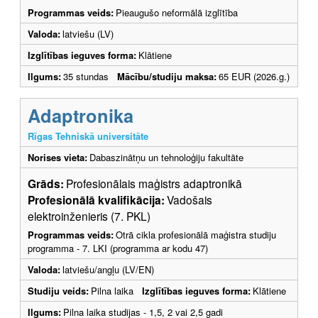
Programmas veids:
Pieaugušo neformālā izglītība
Valoda:
latviešu (LV)
Izglītības ieguves forma:
Klātiene
Ilgums:
35 stundas
Mācību/studiju maksa:
65 EUR (2026.g.)
Adaptronika
Rīgas Tehniskā universitāte
Norises vieta:
Dabaszinātņu un tehnoloģiju fakultāte
Grāds:
Profesionālais maģistrs adaptronikā
Profesionālā kvalifikācija:
Vadošais
elektroinženieris (7. PKL)
Programmas veids:
Otrā cikla profesionālā maģistra studiju
programma - 7. LKI (programma ar kodu 47)
Valoda:
latviešu/angļu (LV/EN)
Studiju veids:
Pilna laika
Izglītības ieguves forma:
Klātiene
Ilgums:
Pilna laika studijas - 1,5, 2 vai 2,5 gadi