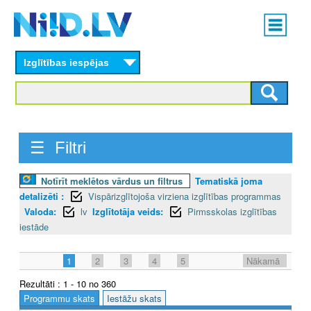
Skip
Main
to
menu
N
main
content
Izglītības iespējas
I
I
D
☰ Filtri
.
L
Notīrīt meklētos vārdus un filtrus
Tematiskā joma
detalizēti :
Vispārizglītojoša virziena izglītības programmas
V
Valoda:
lv
Izglītotāja veids:
Pirmsskolas izglītības
iestāde
1
2
3
4
5
Nākamā
Rezultāti : 1 - 10 no 360
Programmu skats
Iestāžu skats