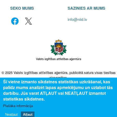
SEKO MUMS
SAZINIES AR MUMS
info@niid.lv
© 2025 Valsts izglītības attīstības aģentūra, publicētā satura visas tiesības
aizsargātas.
Šī vietne izmanto sīkdatnes statistikas uzkrāšanai, kas
palīdz mums analizēt lapas apmeklējumu un uzlabot tās
darbību. Jūs varat ATĻAUT vai NEATĻAUT izmantot
statistikas sīkdatnes.
Plašāka informācija
Neatļaut
Atļaut