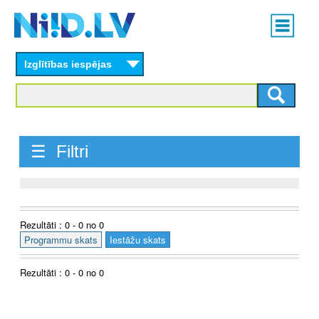
Skip
Main
to
menu
N
main
content
Izglītības iespējas
I
I
D
☰ Filtri
.
L
V
Rezultāti : 0 - 0 no 0
Programmu skats
Iestāžu skats
Rezultāti : 0 - 0 no 0