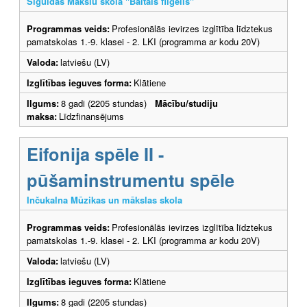
Siguldas Mākslu skola "Baltais flīģelis"
Programmas veids:
Profesionālās ievirzes izglītība līdztekus
pamatskolas 1.-9. klasei - 2. LKI (programma ar kodu 20V)
Valoda:
latviešu (LV)
Izglītības ieguves forma:
Klātiene
Ilgums:
8 gadi (2205 stundas)
Mācību/studiju
maksa:
Līdzfinansējums
Eifonija spēle II -
pūšaminstrumentu spēle
Inčukalna Mūzikas un mākslas skola
Programmas veids:
Profesionālās ievirzes izglītība līdztekus
pamatskolas 1.-9. klasei - 2. LKI (programma ar kodu 20V)
Valoda:
latviešu (LV)
Izglītības ieguves forma:
Klātiene
Ilgums:
8 gadi (2205 stundas)