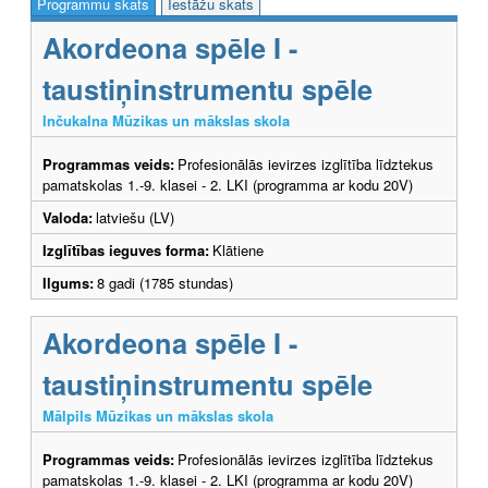
Programmu skats
Iestāžu skats
Akordeona spēle I -
taustiņinstrumentu spēle
Inčukalna Mūzikas un mākslas skola
Programmas veids:
Profesionālās ievirzes izglītība līdztekus
pamatskolas 1.-9. klasei - 2. LKI (programma ar kodu 20V)
Valoda:
latviešu (LV)
Izglītības ieguves forma:
Klātiene
Ilgums:
8 gadi (1785 stundas)
Akordeona spēle I -
taustiņinstrumentu spēle
Mālpils Mūzikas un mākslas skola
Programmas veids:
Profesionālās ievirzes izglītība līdztekus
pamatskolas 1.-9. klasei - 2. LKI (programma ar kodu 20V)