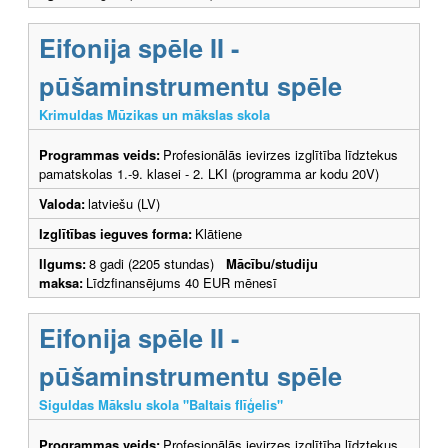
Eifonija spēle II -
pūšaminstrumentu spēle
Krimuldas Mūzikas un mākslas skola
Programmas veids:
Profesionālās ievirzes izglītība līdztekus
pamatskolas 1.-9. klasei - 2. LKI (programma ar kodu 20V)
Valoda:
latviešu (LV)
Izglītības ieguves forma:
Klātiene
Ilgums:
8 gadi (2205 stundas)
Mācību/studiju
maksa:
Līdzfinansējums 40 EUR mēnesī
Eifonija spēle II -
pūšaminstrumentu spēle
Siguldas Mākslu skola "Baltais flīģelis"
Programmas veids:
Profesionālās ievirzes izglītība līdztekus