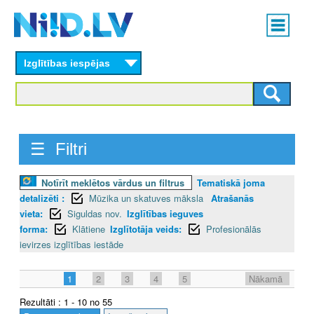
Skip
Main
to
menu
N
main
content
Izglītības iespējas
I
I
D
☰ Filtri
.
L
Notīrīt meklētos vārdus un filtrus
Tematiskā joma
detalizēti :
Mūzika un skatuves māksla
Atrašanās
V
vieta:
Siguldas nov.
Izglītības ieguves
forma:
Klātiene
Izglītotāja veids:
Profesionālās
ievirzes izglītības iestāde
1
2
3
4
5
Nākamā
Rezultāti : 1 - 10 no 55