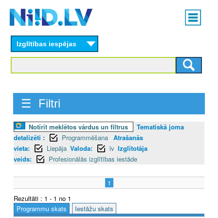
Skip
Main
to
menu
N
main
content
Izglītības iespējas
I
I
D
☰ Filtri
.
L
Notīrīt meklētos vārdus un filtrus
Tematiskā joma
detalizēti :
Programmēšana
Atrašanās
V
vieta:
Liepāja
Valoda:
lv
Izglītotāja
veids:
Profesionālās izglītības iestāde
1
Rezultāti : 1 - 1 no 1
Programmu skats
Iestāžu skats