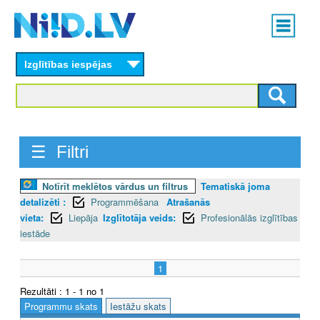
Skip
Main
to
menu
N
main
content
Izglītības iespējas
I
I
D
☰ Filtri
.
L
Notīrīt meklētos vārdus un filtrus
Tematiskā joma
detalizēti :
Programmēšana
Atrašanās
V
vieta:
Liepāja
Izglītotāja veids:
Profesionālās izglītības
iestāde
1
Rezultāti : 1 - 1 no 1
Programmu skats
Iestāžu skats