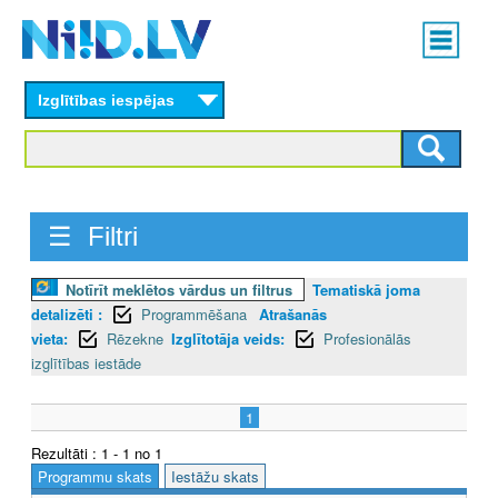
Skip
Main
to
menu
N
main
content
Izglītības iespējas
I
I
D
☰ Filtri
.
L
Notīrīt meklētos vārdus un filtrus
Tematiskā joma
detalizēti :
Programmēšana
Atrašanās
V
vieta:
Rēzekne
Izglītotāja veids:
Profesionālās
izglītības iestāde
1
Rezultāti : 1 - 1 no 1
Programmu skats
Iestāžu skats