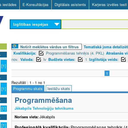
Skip
as iestādes
E-Konsultācijas
Digitālais asistents
Karjeras izvēles testi
to
main
Izglītības iespējas
content
Notīrīt meklētos vārdus un filtrus
Tematiskā joma detalizēti
Kvalifikācija:
Programmēšanas tehniķis (4. PKL)
Atrašanās vi
nov.
Valoda:
lv
Budžeta vietas:
1
Izglītotāja veids:
[1]
1
Rezultāti : 1 - 1 no 1
Programmu skats
Iestāžu skats
[1]
Programmēšana
Jēkabpils Tehnoloģiju tehnikums
[1]
Norises vieta:
Jēkabpils
[1]
Profesionālā kvalifikācija:
Programmēšanas tehniķis (4