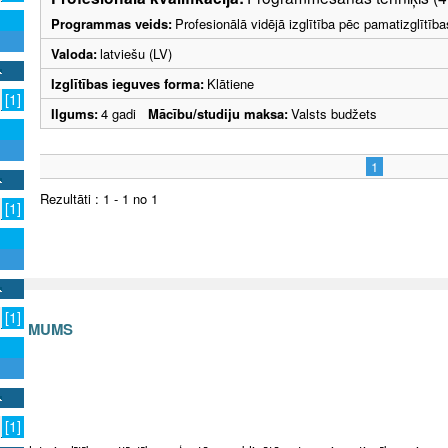
Programmas veids:
Profesionālā vidējā izglītība pēc pamatizglītīb
Valoda:
latviešu (LV)
Izglītības ieguves forma:
Klātiene
[1]
Ilgums:
4 gadi
Mācību/studiju maksa:
Valsts budžets
1
Rezultāti : 1 - 1 no 1
[1]
[1]
S AR MUMS
v
[1]