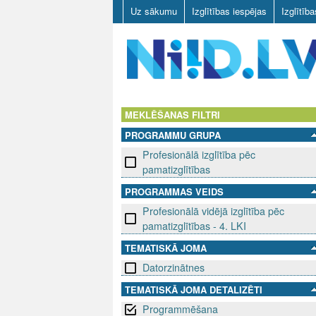
Uz sākumu
Izglītības iespējas
Izglītīb
N
I
MEKLĒŠANAS FILTRI
PROGRAMMU GRUPA
I
Profesionālā izglītība pēc
D
pamatizglītības
PROGRAMMAS VEIDS
.
Profesionālā vidējā izglītība pēc
L
pamatizglītības - 4. LKI
TEMATISKĀ JOMA
V
Datorzinātnes
TEMATISKĀ JOMA DETALIZĒTI
Programmēšana