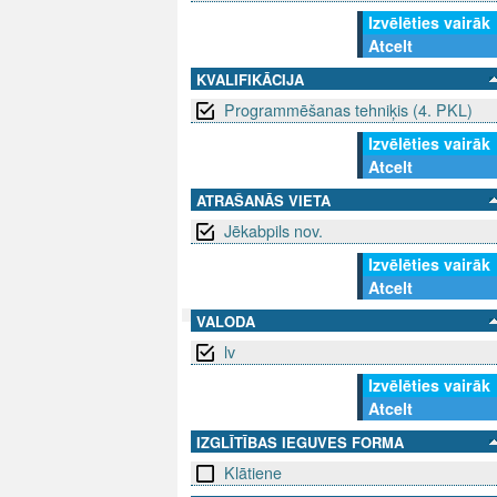
Izvēlēties vairāk
Atcelt
KVALIFIKĀCIJA
Programmēšanas tehniķis (4. PKL)
Izvēlēties vairāk
Atcelt
ATRAŠANĀS VIETA
Jēkabpils nov.
Izvēlēties vairāk
Atcelt
VALODA
lv
SEKO MUMS
SAZINIE
Izvēlēties vairāk
Atcelt
info@niid.l
IZGLĪTĪBAS IEGUVES FORMA
Klātiene