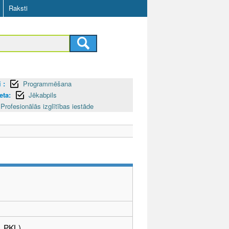
Raksti
 :
Programmēšana
eta:
Jēkabpils
Profesionālās izglītības iestāde
. PKL)