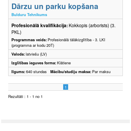
Dārzu un parku kopšana
Bulduru Tehnikums
Profesionālā kvalifikācija:
Kokkopis (arborists) (3.
PKL)
Programmas veids:
Profesionālā tālākizglītība - 3. LKI
(programma ar kodu 20T)
Valoda:
latviešu (LV)
Izglītības ieguves forma:
Klātiene
Ilgums:
640 stundas
Mācību/studiju maksa:
Par maksu
1
Rezultāti : 1 - 1 no 1