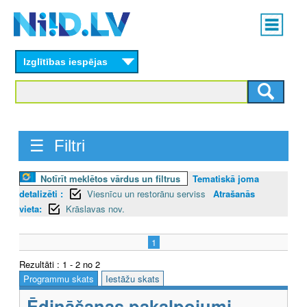
Skip
Main
to
menu
N
main
content
Izglītības iespējas
I
I
D
☰ Filtri
.
L
Notīrīt meklētos vārdus un filtrus
Tematiskā joma
detalizēti :
Viesnīcu un restorānu serviss
Atrašanās
V
vieta:
Krāslavas nov.
1
Rezultāti : 1 - 2 no 2
Programmu skats
Iestāžu skats
Ēdināšanas pakalpojumi