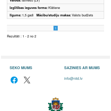
Valoda:
latviešu (LV)
Izglītības ieguves forma:
Klātiene
Ilgums:
1,5 gadi
Mācību/studiju maksa:
Valsts budžets
1
Rezultāti : 1 - 2 no 2
SEKO MUMS
SAZINIES AR MUMS
info@niid.lv