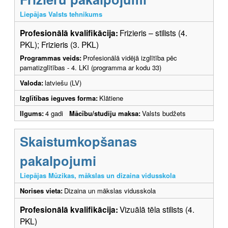
Liepājas Valsts tehnikums
Profesionālā kvalifikācija:
Frizieris – stilists (4.
PKL); Frizieris (3. PKL)
Programmas veids:
Profesionālā vidējā izglītība pēc
pamatizglītības - 4. LKI (programma ar kodu 33)
Valoda:
latviešu (LV)
Izglītības ieguves forma:
Klātiene
Ilgums:
4 gadi
Mācību/studiju maksa:
Valsts budžets
Skaistumkopšanas
pakalpojumi
Liepājas Mūzikas, mākslas un dizaina vidusskola
Norises vieta:
Dizaina un mākslas vidusskola
Profesionālā kvalifikācija:
Vizuālā tēla stilists (4.
PKL)