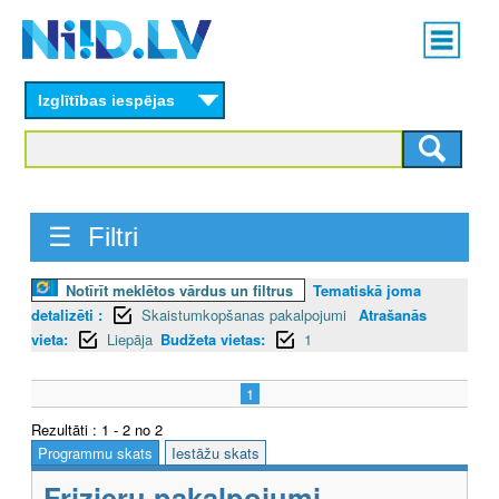
Skip
Main
to
menu
N
main
content
Izglītības iespējas
I
I
D
☰ Filtri
.
L
Notīrīt meklētos vārdus un filtrus
Tematiskā joma
detalizēti :
Skaistumkopšanas pakalpojumi
Atrašanās
V
vieta:
Liepāja
Budžeta vietas:
1
1
Rezultāti : 1 - 2 no 2
Programmu skats
Iestāžu skats
Frizieru pakalpojumi