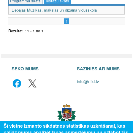
Programmu skats
Iestāžu skats
Liepājas Mūzikas, mākslas un dizaina vidusskola
1
Rezultāti : 1 - 1 no 1
SEKO MUMS
SAZINIES AR MUMS
info@niid.lv
Šī vietne izmanto sīkdatnes statistikas uzkrāšanai, kas
palīdz mums analizēt lapas apmeklējumu un uzlabot tās