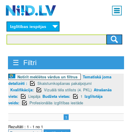
Skip
Main
to
menu
N
main
content
Izglītības iespējas
I
I
D
☰ Filtri
.
L
Notīrīt meklētos vārdus un filtrus
Tematiskā joma
detalizēti :
Skaistumkopšanas pakalpojumi
V
Kvalifikācija:
Vizuālā tēla stilists (4. PKL)
Atrašanās
vieta:
Liepāja
Budžeta vietas:
1
Izglītotāja
veids:
Profesionālās izglītības iestāde
1
Rezultāti : 1 - 1 no 1