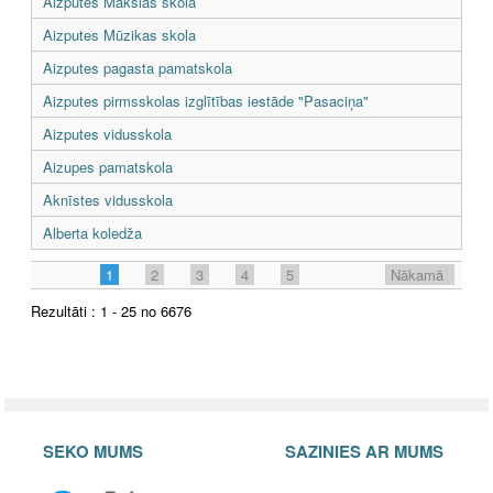
Aizputes Mākslas skola
Aizputes Mūzikas skola
Aizputes pagasta pamatskola
Aizputes pirmsskolas izglītības iestāde "Pasaciņa"
Aizputes vidusskola
Aizupes pamatskola
Aknīstes vidusskola
Alberta koledža
1
2
3
4
5
Nākamā
Rezultāti : 1 - 25 no 6676
SEKO MUMS
SAZINIES AR MUMS