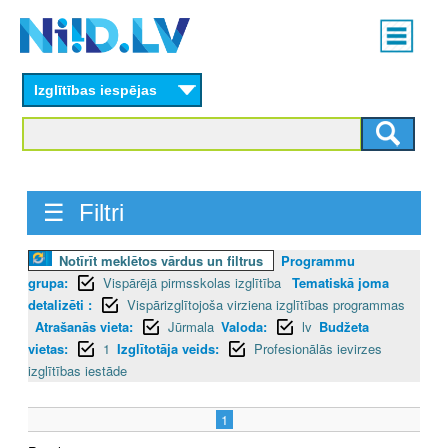
Skip
Main
to
menu
N
main
content
Izglītības iespējas
I
I
D
☰ Filtri
.
L
Notīrīt meklētos vārdus un filtrus
Programmu
grupa:
Vispārējā pirmsskolas izglītība
Tematiskā joma
V
detalizēti :
Vispārizglītojoša virziena izglītības programmas
Atrašanās vieta:
Jūrmala
Valoda:
lv
Budžeta
vietas:
1
Izglītotāja veids:
Profesionālās ievirzes
izglītības iestāde
1