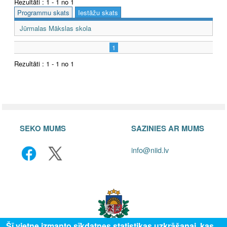
Rezultāti : 1 - 1 no 1
Programmu skats
Iestāžu skats
Jūrmalas Mākslas skola
1
Rezultāti : 1 - 1 no 1
SEKO MUMS
SAZINIES AR MUMS
info@niid.lv
Šī vietne izmanto sīkdatnes statistikas uzkrāšanai, kas