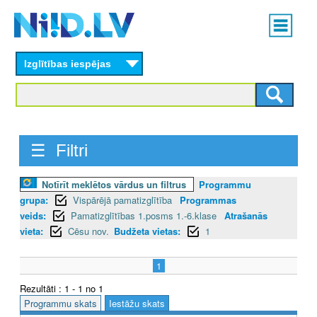
Skip
Main
to
menu
N
main
content
Izglītības iespējas
I
I
D
☰ Filtri
.
L
Notīrīt meklētos vārdus un filtrus
Programmu
grupa:
Vispārējā pamatizglītība
Programmas
V
veids:
Pamatizglītības 1.posms 1.-6.klase
Atrašanās
vieta:
Cēsu nov.
Budžeta vietas:
1
1
Rezultāti : 1 - 1 no 1
Programmu skats
Iestāžu skats