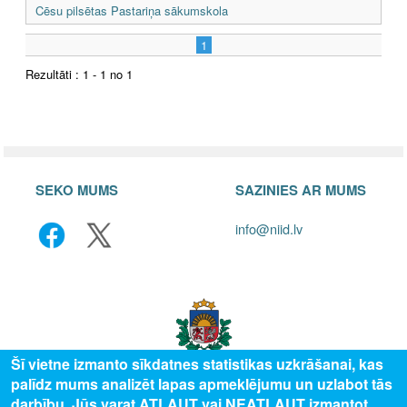
Cēsu pilsētas Pastariņa sākumskola
1
Rezultāti : 1 - 1 no 1
SEKO MUMS
SAZINIES AR MUMS
info@niid.lv
Šī vietne izmanto sīkdatnes statistikas uzkrāšanai, kas
palīdz mums analizēt lapas apmeklējumu un uzlabot tās
darbību. Jūs varat ATĻAUT vai NEATĻAUT izmantot