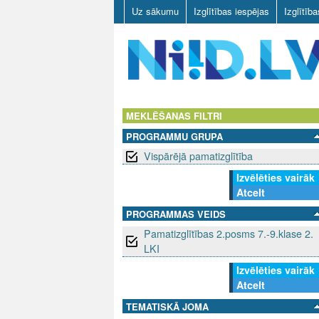
Uz sākumu
Izglītības iespējas
Izglītīb
N
I
MEKLĒŠANAS FILTRI
PROGRAMMU GRUPA
I
Vispārējā pamatizglītība
D
Izvēlēties vairāk
Atcelt
.
PROGRAMMAS VEIDS
L
Pamatizglītības 2.posms 7.-9.klase 2.
LKI
V
Izvēlēties vairāk
Atcelt
TEMATISKĀ JOMA