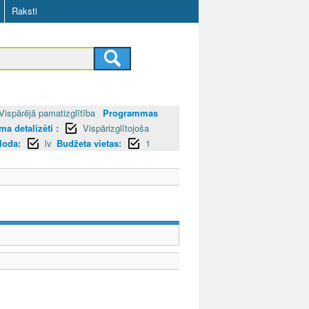
Raksti
Vispārējā pamatizglītība
Programmas
a detalizēti :
Vispārizglītojoša
loda:
lv
Budžeta vietas:
1