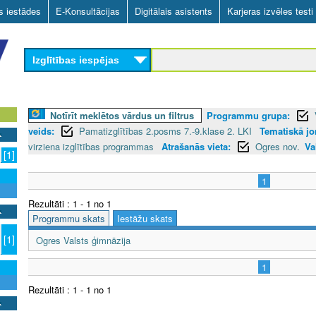
Skip
as iestādes
E-Konsultācijas
Digitālais asistents
Karjeras izvēles testi
to
main
Izglītības iespējas
content
Notīrīt meklētos vārdus un filtrus
Programmu grupa:
veids:
Pamatizglītības 2.posms 7.-9.klase 2. LKI
Tematiskā jom
virziena izglītības programmas
Atrašanās vieta:
Ogres nov.
Va
[1]
1
Rezultāti : 1 - 1 no 1
Programmu skats
Iestāžu skats
[1]
Ogres Valsts ģimnāzija
1
Rezultāti : 1 - 1 no 1