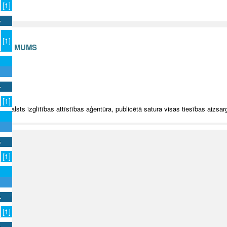
[1]
[1]
S AR MUMS
v
[1]
5 Valsts izglītības attīstības aģentūra, publicētā satura visas tiesības aizsar
[1]
[1]