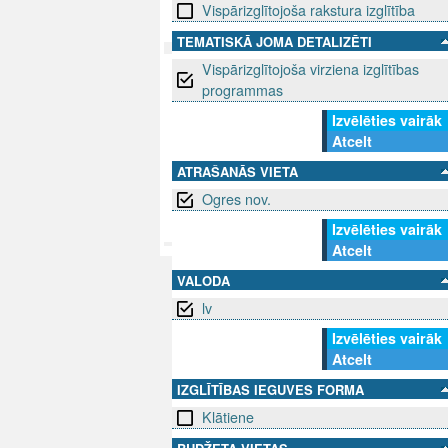
Vispārizglītojoša rakstura izglītība
TEMATISKĀ JOMA DETALIZĒTI
Vispārizglītojoša virziena izglītības
SEKO MUMS
programmas
SAZINIE
Izvēlēties vairāk
info@niid.l
Atcelt
ATRAŠANĀS VIETA
Ogres nov.
© 202
Izvēlēties vairāk
Atcelt
VALODA
lv
Izvēlēties vairāk
Atcelt
IZGLĪTĪBAS IEGUVES FORMA
Klātiene