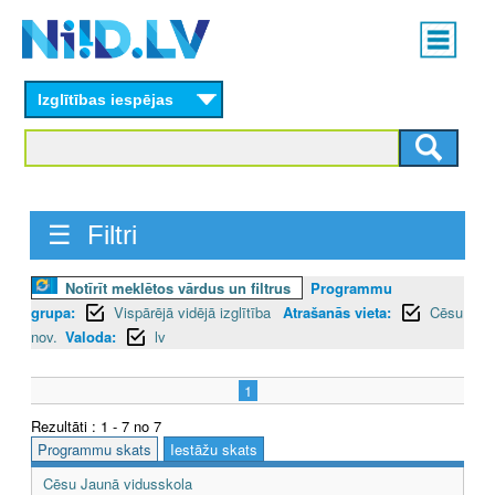
Skip
Main
to
menu
N
main
content
Izglītības iespējas
I
I
D
☰ Filtri
.
L
Notīrīt meklētos vārdus un filtrus
Programmu
grupa:
Vispārējā vidējā izglītība
Atrašanās vieta:
Cēsu
V
nov.
Valoda:
lv
1
Rezultāti : 1 - 7 no 7
Programmu skats
Iestāžu skats
Cēsu Jaunā vidusskola