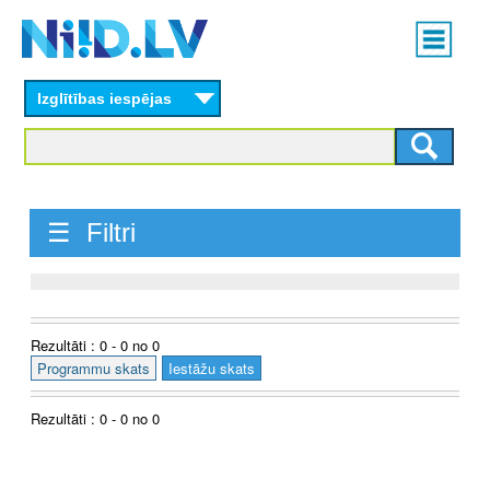
Skip
Main
to
menu
N
main
content
Izglītības iespējas
I
I
D
☰ Filtri
.
L
V
Rezultāti : 0 - 0 no 0
Programmu skats
Iestāžu skats
Rezultāti : 0 - 0 no 0