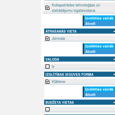
Kokapstrādes tehnoloģijas un
izstrādājumu izgatavošana
Izvēlēties vairāk
SEKO MUMS
Atcelt
SAZINIE
ATRAŠANĀS VIETA
info@niid.l
Jūrmala
Izvēlēties vairāk
Atcelt
© 202
VALODA
lv
IZGLĪTĪBAS IEGUVES FORMA
Klātiene
Izvēlēties vairāk
Atcelt
BUDŽETA VIETAS