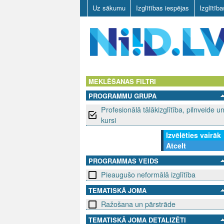
Uz sākumu
Izglītības iespējas
Izglītīb
N
I
MEKLĒŠANAS FILTRI
PROGRAMMU GRUPA
I
Profesionālā tālākizglītība, pilnveide u
D
kursi
Izvēlēties vairāk
.
Atcelt
L
PROGRAMMAS VEIDS
Pieaugušo neformālā izglītība
V
TEMATISKĀ JOMA
Ražošana un pārstrāde
TEMATISKĀ JOMA DETALIZĒTI