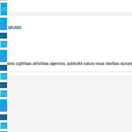
[1]
S AR MUMS
v
[1]
5 Valsts izglītības attīstības aģentūra, publicētā satura visas tiesības aizsar
[1]
[1]
[1]