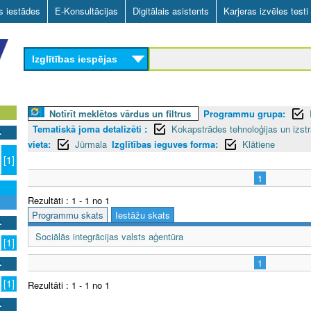
Skip
as iestādes
E-Konsultācijas
Digitālais asistents
Karjeras izvēles testi
to
main
Izglītības iespējas
content
Notīrīt meklētos vārdus un filtrus
Programmu grupa:
Tematiskā joma detalizēti :
Kokapstrādes tehnoloģijas un izs
vieta:
Jūrmala
Izglītības ieguves forma:
Klātiene
n
[1]
1
Rezultāti : 1 - 1 no 1
Programmu skats
Iestāžu skats
Sociālās integrācijas valsts aģentūra
[1]
1
[1]
Rezultāti : 1 - 1 no 1