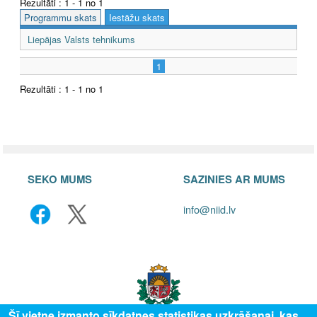
Rezultāti : 1 - 1 no 1
Programmu skats
Iestāžu skats
Liepājas Valsts tehnikums
1
Rezultāti : 1 - 1 no 1
SEKO MUMS
SAZINIES AR MUMS
info@niid.lv
Šī vietne izmanto sīkdatnes statistikas uzkrāšanai, kas