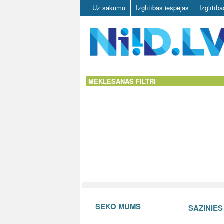
Uz sākumu
Izglītības iespējas
Izglītīb
N
I
MEKLĒŠANAS FILTRI
I
D
.
L
V
SEKO MUMS
SAZINIE