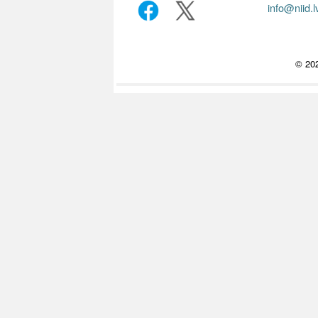
info@niid.l
© 202