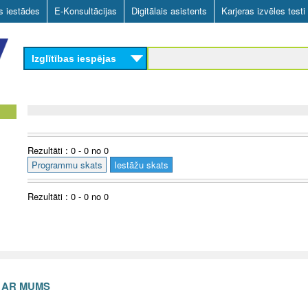
Skip
as iestādes
E-Konsultācijas
Digitālais asistents
Karjeras izvēles testi
to
main
Izglītības iespējas
content
Rezultāti : 0 - 0 no 0
Programmu skats
Iestāžu skats
Rezultāti : 0 - 0 no 0
S AR MUMS