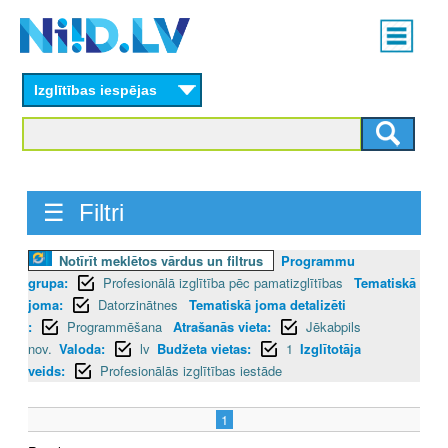
Skip
Main
to
menu
N
main
content
Izglītības iespējas
I
I
D
☰ Filtri
.
L
Notīrīt meklētos vārdus un filtrus
Programmu
grupa:
Profesionālā izglītība pēc pamatizglītības
Tematiskā
V
joma:
Datorzinātnes
Tematiskā joma detalizēti
:
Programmēšana
Atrašanās vieta:
Jēkabpils
nov.
Valoda:
lv
Budžeta vietas:
1
Izglītotāja
veids:
Profesionālās izglītības iestāde
1