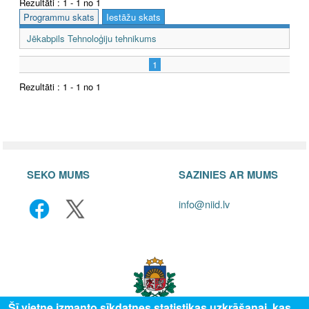
Rezultāti : 1 - 1 no 1
Programmu skats
Iestāžu skats
Jēkabpils Tehnoloģiju tehnikums
1
Rezultāti : 1 - 1 no 1
SEKO MUMS
SAZINIES AR MUMS
info@niid.lv
Šī vietne izmanto sīkdatnes statistikas uzkrāšanai, kas