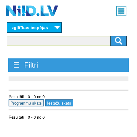
Skip
Main
to
menu
N
main
content
Izglītības iespējas
I
I
D
☰ Filtri
.
L
V
Rezultāti : 0 - 0 no 0
Programmu skats
Iestāžu skats
Rezultāti : 0 - 0 no 0