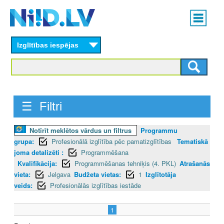
Skip
Main
to
menu
N
main
content
Izglītības iespējas
I
I
D
☰ Filtri
.
L
Notīrīt meklētos vārdus un filtrus
Programmu
grupa:
Profesionālā izglītība pēc pamatizglītības
Tematiskā
V
joma detalizēti :
Programmēšana
Kvalifikācija:
Programmēšanas tehniķis (4. PKL)
Atrašanās
vieta:
Jelgava
Budžeta vietas:
1
Izglītotāja
veids:
Profesionālās izglītības iestāde
1