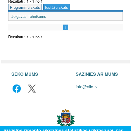
Rezultāti : 1 - 1 no 1
Programmu skats
Iestāžu skats
Jelgavas Tehnikums
1
Rezultāti : 1 - 1 no 1
SEKO MUMS
SAZINIES AR MUMS
info@niid.lv
Šī vietne izmanto sīkdatnes statistikas uzkrāšanai, kas