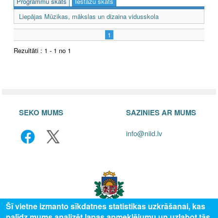
Programmu skats
Iestāžu skats
Liepājas Mūzikas, mākslas un dizaina vidusskola
1
Rezultāti : 1 - 1 no 1
SEKO MUMS
SAZINIES AR MUMS
info@niid.lv
Šī vietne izmanto sīkdatnes statistikas uzkrāšanai, kas
palīdz mums analizēt lapas apmeklējumu un uzlabot tās