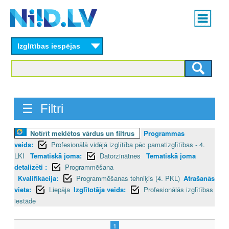
Skip
Main
to
menu
N
main
content
Izglītības iespējas
I
I
D
☰ Filtri
.
L
Notīrīt meklētos vārdus un filtrus
Programmas
veids:
Profesionālā vidējā izglītība pēc pamatizglītības - 4.
V
LKI
Tematiskā joma:
Datorzinātnes
Tematiskā joma
detalizēti :
Programmēšana
Kvalifikācija:
Programmēšanas tehniķis (4. PKL)
Atrašanās
vieta:
Liepāja
Izglītotāja veids:
Profesionālās izglītības
iestāde
1