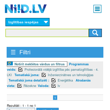
Skip
Main
to
menu
N
main
content
Izglītības iespējas
I
I
D
☰ Filtri
.
L
Notīrīt meklētos vārdus un filtrus
Programmas
veids:
Profesionālā vidējā izglītība pēc pamatizglītības - 4.
V
LKI
Tematiskā joma:
Inženierzinātnes un tehnoloģijas
Tematiskā joma detalizēti :
Enerģētika
Atrašanās
vieta:
Rēzekne
Valoda:
lv
1
Rezultāti : 1 - 1 no 1