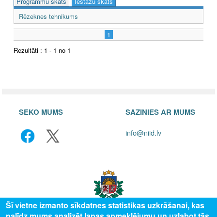
Programmu skats
Iestāžu skats
Rēzeknes tehnikums
1
Rezultāti : 1 - 1 no 1
SEKO MUMS
SAZINIES AR MUMS
info@niid.lv
Šī vietne izmanto sīkdatnes statistikas uzkrāšanai, kas
palīdz mums analizēt lapas apmeklējumu un uzlabot tās