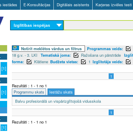
Skip
as iestādes
E-Konsultācijas
Digitālais asistents
Karjeras izvēles testi
to
main
Izglītības iespējas
content
Notīrīt meklētos vārdus un filtrus
Programmas veids:
18 g.v. - 3. LKI
Tematiskā joma:
Ražošana un pārstrāde
Izgl
forma:
Klātiene
Budžeta vietas:
1
Izglītotāja veids:
[1]
1
Rezultāti : 1 - 1 no 1
7
Programmu skats
Iestāžu skats
[1]
Balvu profesionālā un vispārizglītojošā vidusskola
1
Rezultāti : 1 - 1 no 1
[1]