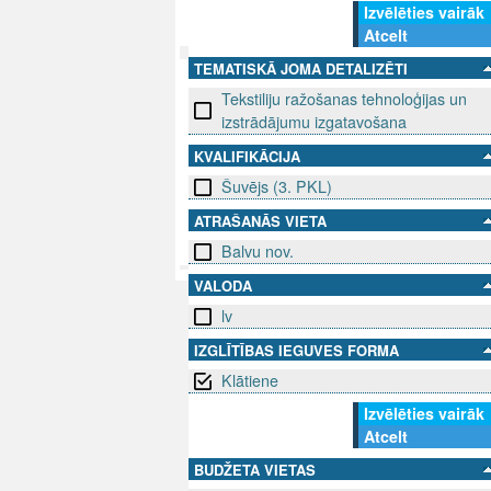
Izvēlēties vairāk
Atcelt
TEMATISKĀ JOMA DETALIZĒTI
SEKO MUMS
Tekstiliju ražošanas tehnoloģijas un
SAZINIE
izstrādājumu izgatavošana
info@niid.l
KVALIFIKĀCIJA
Šuvējs (3. PKL)
ATRAŠANĀS VIETA
© 202
Balvu nov.
VALODA
lv
IZGLĪTĪBAS IEGUVES FORMA
Klātiene
Izvēlēties vairāk
Atcelt
BUDŽETA VIETAS