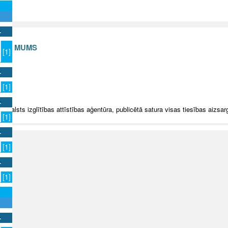
S AR MUMS
[1]
v
[1]
5 Valsts izglītības attīstības aģentūra, publicētā satura visas tiesības aizsar
[1]
[1]
[1]