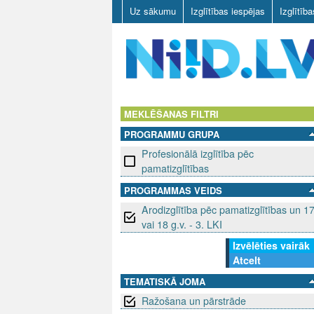
Uz sākumu
Izglītības iespējas
Izglītīb
N
I
MEKLĒŠANAS FILTRI
PROGRAMMU GRUPA
I
Profesionālā izglītība pēc
D
pamatizglītības
PROGRAMMAS VEIDS
.
Arodizglītība pēc pamatizglītības un 1
L
vai 18 g.v. - 3. LKI
Izvēlēties vairāk
V
Atcelt
TEMATISKĀ JOMA
Ražošana un pārstrāde